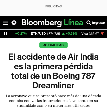
PUBLICIDAD
Ingresar
.27%
ETH/USD
+0.39%
Visa
-0.13%
Merca
1,874.785
365.67
ACTUALIDAD
El accidente de Air India
es la primera pérdida
total de un Boeing 787
Dreamliner
La aeronave que se presentó hace más de una década
contaba con varias innovaciones clave, tanto en su
ensamblaje como en materiales utilizados.