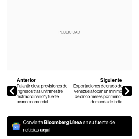
PUBLICIDAD
Anterior
Siguiente
Palantir eleva previsiones de
Exportaciones de crudo de
ingresos tras un trimestre
Venezuela tocan un mínimo
“extraordinario” y fuerte
de cinco meses por menor
avance comercial
demanda de India
Convierta
Bloomberg Línea
en su fuente de
noticias
aquí