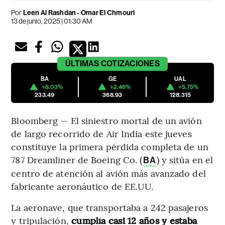
Por
Leen Al Rashdan - Omar El Chmouri
13 de junio, 2025 | 01:30 AM
ÚLTIMAS
COTIZACIONES
BA
GE
UAL
+8.03%
+2.46%
+5.75%
233.49
368.93
128.315
Bloomberg — El siniestro mortal de un avión
de largo recorrido de Air India este jueves
constituye la primera pérdida completa de un
787 Dreamliner de Boeing Co. (
) y sitúa en el
BA
centro de atención al avión más avanzado del
fabricante aeronáutico de EE.UU.
La aeronave, que transportaba a 242 pasajeros
y tripulación,
cumplía casi 12 años y estaba