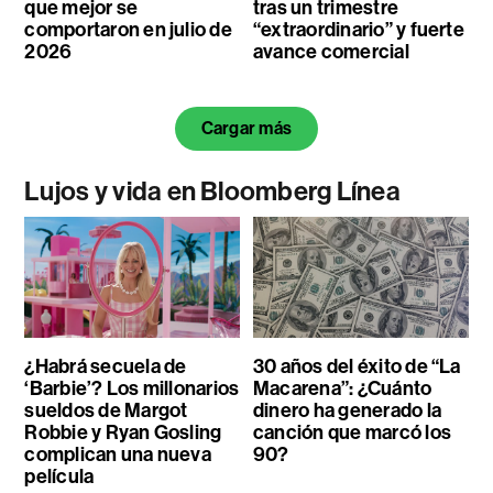
que mejor se
tras un trimestre
comportaron en julio de
“extraordinario” y fuerte
2026
avance comercial
Cargar más
Lujos y vida en Bloomberg Línea
¿Habrá secuela de
30 años del éxito de “La
‘Barbie’? Los millonarios
Macarena”: ¿Cuánto
sueldos de Margot
dinero ha generado la
Robbie y Ryan Gosling
canción que marcó los
complican una nueva
90?
película