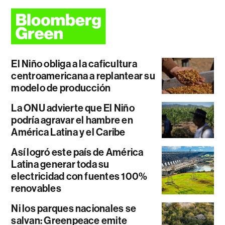
El Niño obliga a la caficultura
centroamericana a replantear su
modelo de producción
La ONU advierte que El Niño
podría agravar el hambre en
América Latina y el Caribe
Así logró este país de América
Latina generar toda su
electricidad con fuentes 100%
renovables
Ni los parques nacionales se
salvan: Greenpeace emite