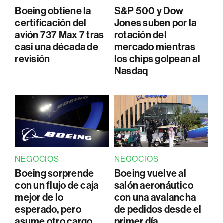
Boeing obtiene la
S&P 500 y Dow
certificación del
Jones suben por la
avión 737 Max 7 tras
rotación del
casi una década de
mercado mientras
revisión
los chips golpean al
Nasdaq
NEGOCIOS
NEGOCIOS
Boeing sorprende
Boeing vuelve al
con un flujo de caja
salón aeronáutico
mejor de lo
con una avalancha
esperado, pero
de pedidos desde el
asume otro cargo
primer día