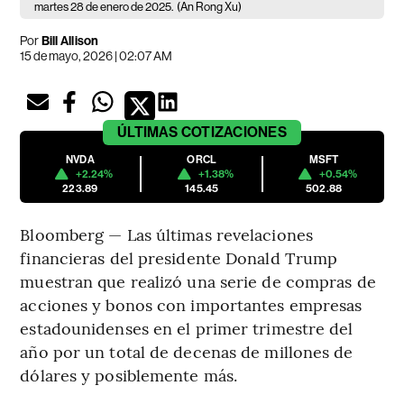
martes 28 de enero de 2025.
(An Rong Xu)
Por
Bill Allison
15 de mayo, 2026 | 02:07 AM
ÚLTIMAS
COTIZACIONES
NVDA
ORCL
MSFT
+2.24%
+1.38%
+0.54%
223.89
145.45
502.88
Bloomberg — Las últimas revelaciones
financieras del presidente Donald Trump
muestran que realizó una serie de compras de
acciones y bonos con importantes empresas
estadounidenses en el primer trimestre del
año por un total de decenas de millones de
dólares y posiblemente más.