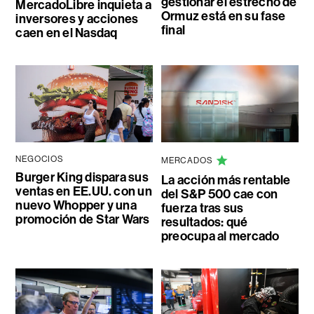
gestionar el estrecho de
MercadoLibre inquieta a
Ormuz está en su fase
inversores y acciones
final
caen en el Nasdaq
NEGOCIOS
MERCADOS
Burger King dispara sus
La acción más rentable
ventas en EE.UU. con un
del S&P 500 cae con
nuevo Whopper y una
fuerza tras sus
promoción de Star Wars
resultados: qué
preocupa al mercado