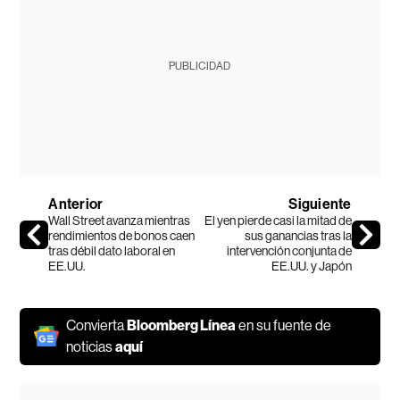
PUBLICIDAD
Anterior
Siguiente
Wall Street avanza mientras
El yen pierde casi la mitad de
rendimientos de bonos caen
sus ganancias tras la
tras débil dato laboral en
intervención conjunta de
EE.UU.
EE.UU. y Japón
Convierta
Bloomberg Línea
en su fuente de
noticias
aquí