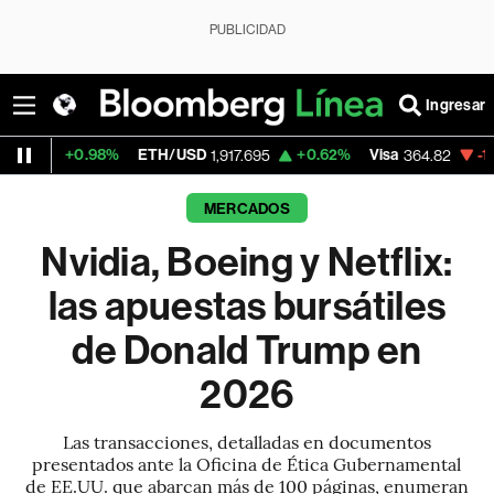
PUBLICIDAD
Ingresar
98%
ETH/USD
+0.62%
Visa
-1.53%
Merca
1,917.695
364.82
MERCADOS
Nvidia, Boeing y Netflix:
las apuestas bursátiles
de Donald Trump en
2026
Las transacciones, detalladas en documentos
presentados ante la Oficina de Ética Gubernamental
de EE.UU. que abarcan más de 100 páginas, enumeran