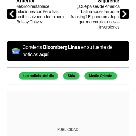
Anterior
Siguiente
México restablece
¿Qué países de América
relaciones con Perú tras
Latina apuestan por el
recibir salvoconducto para
fracking? El panorama legal
Betssy Chávez
que marcará las nuevas
inversiones
Convierta
Bloomberg Línea
en su fuente de
noticias
aquí
Temas de este artículo
Las noticias del día
Síria
Medio Oriente
PUBLICIDAD