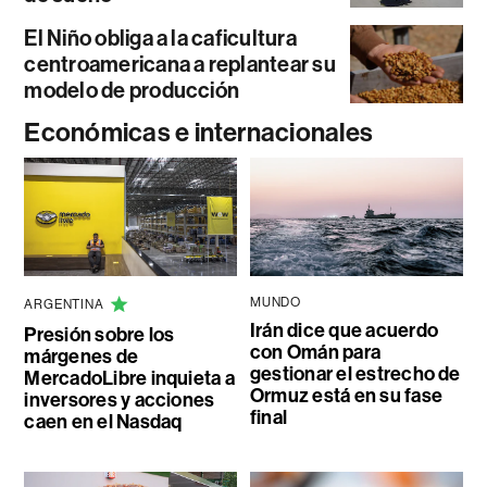
El Niño obliga a la caficultura
centroamericana a replantear su
modelo de producción
Económicas e internacionales
MUNDO
ARGENTINA
Irán dice que acuerdo
Presión sobre los
con Omán para
márgenes de
gestionar el estrecho de
MercadoLibre inquieta a
Ormuz está en su fase
inversores y acciones
final
caen en el Nasdaq