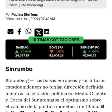
caída de la dinastía que gobernó Siria por medio siglo con mano de
hierro.
(Foto: Bloomberg)
Por
Paulina Steffens
09 de diciembre, 2024 | 07:42 AM
ÚLTIMAS
COTIZACIONES
NASDAQ
IBOVESPA
S&P/BMV IPC
+0.94%
-1.67%
+1.00%
26,597.25
172,607.28
67,061.73
Sin rumbo
Bloomberg — Las bolsas europeas y los futuros
estadounidenses no tenían dirección definida
mientras la agitación política en Medio Oriente
y Corea del Sur atenuaba el optimismo sobre
el cambio de la política monetaria de China.
El