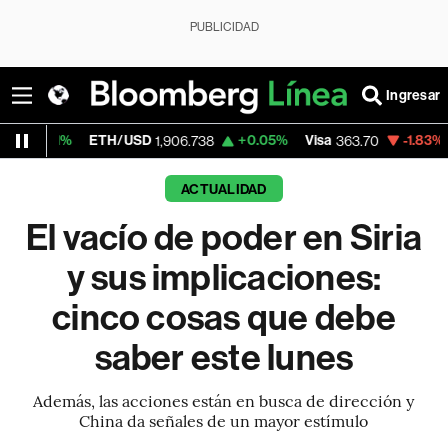
PUBLICIDAD
Ingresar
ETH/USD
+0.05%
Visa
-1.83%
MercadoLi
1,906.738
363.70
ACTUALIDAD
El vacío de poder en Siria
y sus implicaciones:
cinco cosas que debe
saber este lunes
Además, las acciones están en busca de dirección y
China da señales de un mayor estímulo