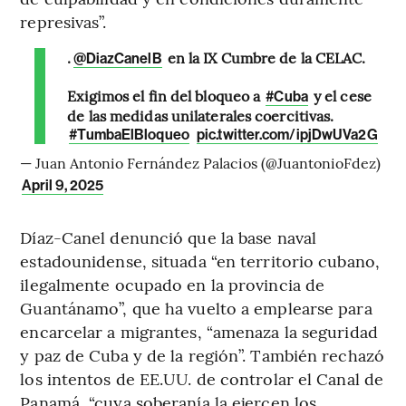
represivas”.
.
en la IX Cumbre de la CELAC.
@DiazCanelB
Exigimos el fin del bloqueo a
y el cese
#Cuba
de las medidas unilaterales coercitivas.
#TumbaElBloqueo
pic.twitter.com/ipjDwUVa2G
— Juan Antonio Fernández Palacios (@JuantonioFdez)
April 9, 2025
Díaz-Canel denunció que la base naval
estadounidense, situada “en territorio cubano,
ilegalmente ocupado en la provincia de
Guantánamo”, que ha vuelto a emplearse para
encarcelar a migrantes, “amenaza la seguridad
y paz de Cuba y de la región”. También rechazó
los intentos de EE.UU. de controlar el Canal de
Panamá, “cuya soberanía la ejercen los