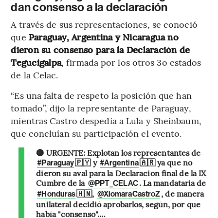
dan consenso a la declaración
A través de sus representaciones, se conoció
que
Paraguay, Argentina y Nicaragua
no
dieron su consenso para la Declaración de
Tegucigalpa
, firmada por los otros 3o estados
de la Celac.
“Es una falta de respeto la posición que han
tomado”, dijo la representante de Paraguay,
mientras Castro despedía a Lula y Sheinbaum,
que concluían su participación el evento.
🔴 URGENTE: Explotan los representantes de
🇵🇾 y
🇦🇷 ya que no
#Paraguay
#Argentina
dieron su aval para la Declaración final de la IX
Cumbre de la
. La mandataria de
@PPT_CELAC
🇭🇳,
, de manera
#Honduras
@XiomaraCastroZ
unilateral decidió aprobarlos, según, por que
había "consenso".…