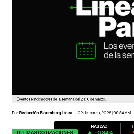
Eventos e indicadores de la semana del 2 al 6 de marzo.
Por
Redacción Bloomberg Línea
02 de marzo, 2026 | 09:54 AM
NASDAQ
+0.84%
ÚLTIMAS
COTIZACIONES