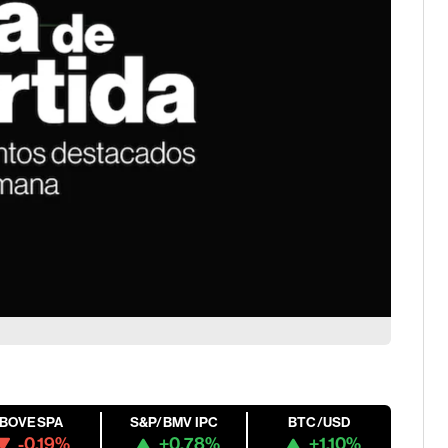
IBOVESPA
S&P/BMV IPC
BTC/USD
-0.19%
+0.78%
+1.10%