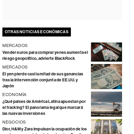
OTRAS NOTICIAS ECONÓMICAS
MERCADOS
Vender euros para comprar yenes aumenta el
riesgo geopolítico, advierte BlackRock
MERCADOS
El yen pierde casi la mitad de sus ganancias
tras la intervención conjunta de EE.UU. y
Japón
ECONOMÍA
¿Qué países de América Latina apuestan por
el fracking? El panorama legal que marcará
las nuevas inversiones
NEGOCIOS
Dior, H&M y Zara impulsan la ocupación de los