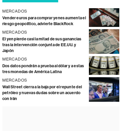
MERCADOS
Vender euros para comprar yenes aumenta el
riesgo geopolítico, advierte BlackRock
MERCADOS
El yen pierde casi la mitad de sus ganancias
tras la intervención conjunta de EE.UU. y
Japón
MERCADOS
Dos datos pondrán a prueba al dólar y a estas
tres monedas de América Latina
MERCADOS
Wall Street cierra a la baja por el repunte del
petróleo y nuevas dudas sobre un acuerdo
con Irán