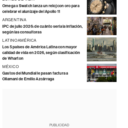
Omega x Swatch lanza un reloj con oro para
celebrar el alunizaje del Apollo 11
ARGENTINA
IPC de julio 2026: de cuánto sería la inflación,
según las consultoras
LATINOAMÉRICA
Los 5 países de América Latina con mayor
calidad de vida en 2026, según clasificación
de Wharton
MÉXICO
Gastos del Mundial le pasan factura a
Ollamani de Emilio Azcárraga
PUBLICIDAD