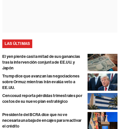
LAS ÚLTIMAS
El yen pierde casi la mitad de sus ganancias
tras la intervención conjunta de EE.UU. y
Japón
Trump dice que avanzan las negociaciones
sobre Ormuz mientras Irán evalúa veto a
EE.UU.
Cencosud reporta pérdidas trimestrales por
costos de su nuevo plan estratégico
Presidente del BCRA dice que no ve
necesaria una baja de encajes para reactivar
el crédito