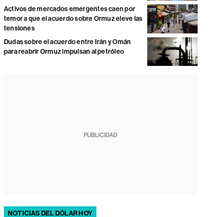
Activos de mercados emergentes caen por
temor a que el acuerdo sobre Ormuz eleve las
tensiones
Dudas sobre el acuerdo entre Irán y Omán
para reabrir Ormuz impulsan al petróleo
PUBLICIDAD
NOTICIAS DEL DÓLAR HOY