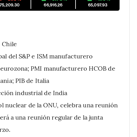
175,209.30
66,916.26
65,097.93
 Chile
al del S&P e ISM manufacturero
 eurozona; PMI manufacturero HCOB de
ia; PIB de Italia
ión industrial de India
ol nuclear de la ONU, celebra una reunión
erá a una reunión regular de la junta
rzo.