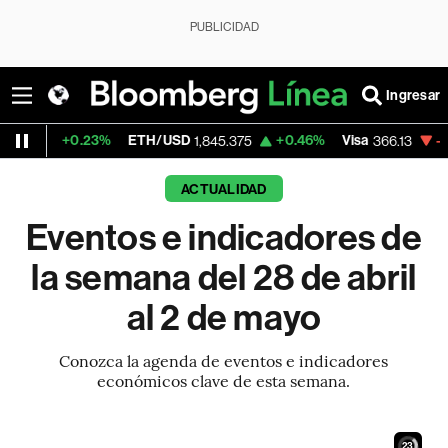
PUBLICIDAD
Ingresar
0.23%
ETH/USD
+0.46%
Visa
-0.04%
Mer
1,845.375
366.13
ACTUALIDAD
Eventos e indicadores de
la semana del 28 de abril
al 2 de mayo
Conozca la agenda de eventos e indicadores
económicos clave de esta semana.
22