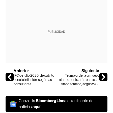
PUBLICIDAD
Anterior
Siguiente
IPC de julio 2026: de cuánto
Trump ordena un nuevo
sería la inflación, según las
ataque contra Irán para este
consultoras
fin de semana, según WSJ
Convierta
Bloomberg Línea
en su fuente de
noticias
aquí