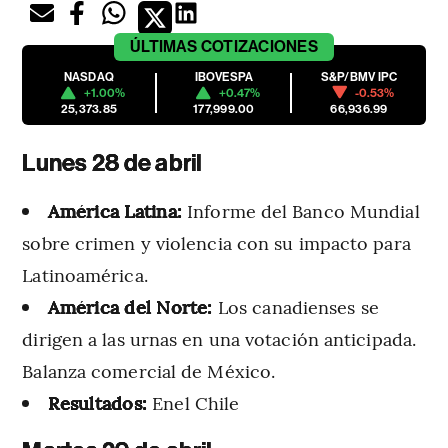
ÚLTIMAS
COTIZACIONES
NASDAQ
IBOVESPA
S&P/BMV IPC
+1.00%
+0.47%
-0.53%
25,373.85
177,999.00
66,936.99
Lunes 28 de abril
América Latina:
Informe del Banco Mundial
sobre crimen y violencia con su impacto para
Latinoamérica.
América del Norte:
Los canadienses se
dirigen a las urnas en una votación anticipada.
Balanza comercial de México.
Resultados:
Enel Chile