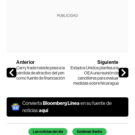
PUBLICIDAD
Anterior
Siguiente
Carry trade resiste pese a la
Estados Unidos plantea a la
pérdida de atractivo del yen
OEA una reunión de
como fuente de financiación
cancilleres para evaluar
medidas sobre Nicaragua
Convierta
Bloomberg Línea
en su fuente de
noticias
aquí
Temas de este artículo
Las noticias del día
Goldman Sachs