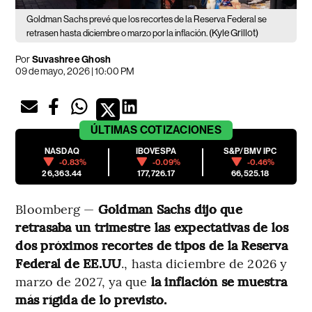
Goldman Sachs prevé que los recortes de la Reserva Federal se
(Kyle Grillot)
retrasen hasta diciembre o marzo por la inflación.
Por
Suvashree Ghosh
09 de mayo, 2026 | 10:00 PM
ÚLTIMAS
COTIZACIONES
NASDAQ
IBOVESPA
S&P/BMV IPC
-0.83%
-0.09%
-0.46%
26,363.44
177,726.17
66,525.18
Bloomberg —
Goldman Sachs dijo que
retrasaba un trimestre las expectativas de los
dos próximos recortes de tipos de la Reserva
Federal de EE.UU
., hasta diciembre de 2026 y
marzo de 2027, ya que
la inflación se muestra
más rígida de lo previsto.