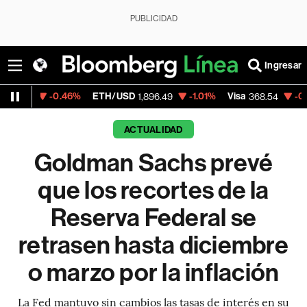
PUBLICIDAD
Ingresar
-0.46%
ETH/USD
-1.01%
Visa
-0.28%
Merc
1,896.49
368.54
ACTUALIDAD
Goldman Sachs prevé
que los recortes de la
Reserva Federal se
retrasen hasta diciembre
o marzo por la inflación
La Fed mantuvo sin cambios las tasas de interés en su