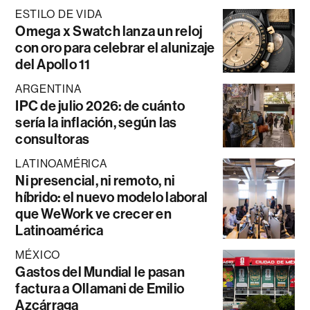
ESTILO DE VIDA
Omega x Swatch lanza un reloj
con oro para celebrar el alunizaje
del Apollo 11
ARGENTINA
IPC de julio 2026: de cuánto
sería la inflación, según las
consultoras
LATINOAMÉRICA
Ni presencial, ni remoto, ni
híbrido: el nuevo modelo laboral
que WeWork ve crecer en
Latinoamérica
MÉXICO
Gastos del Mundial le pasan
factura a Ollamani de Emilio
Azcárraga