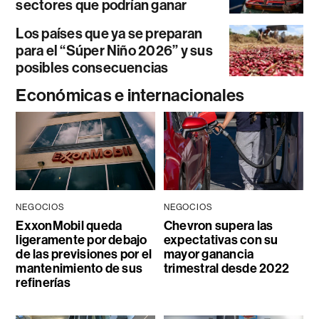
sectores que podrían ganar
Los países que ya se preparan
para el “Súper Niño 2026” y sus
posibles consecuencias
Económicas e internacionales
NEGOCIOS
NEGOCIOS
ExxonMobil queda
Chevron supera las
ligeramente por debajo
expectativas con su
de las previsiones por el
mayor ganancia
mantenimiento de sus
trimestral desde 2022
refinerías