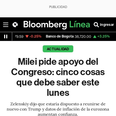
PUBLICIDAD
Ingresar
-0.25%
Banco de Bogota
+3.25%
Apple
59
38,720.00
308.63
ACTUALIDAD
Milei pide apoyo del
Congreso: cinco cosas
que debe saber este
lunes
Zelenskiy dijo que estaría dispuesto a reunirse de
nuevo con Trump y datos de inflación de la eurozona
aumentan confianza.