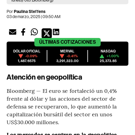
(Foto: Bloomberg)
lunes.
Por
Paulina Steffens
03 de marzo, 2025 | 09:50 AM
ÚLTIMAS
COTIZACIONES
DÓLAR OFICIAL
MERVAL
NASDAQ
-0.09%
-0.41%
+1.00%
1,487.6575
3,291,323.00
25,373.85
Atención en geopolítica
Bloomberg — El euro se fortaleció un 0,4%
frente al dólar y las acciones del sector de
defensa se recuperaron, lo que aumentó la
capitalización bursátil del sector en unos
US$30.000 millones.
Los mercados se centran en la geopolítica,