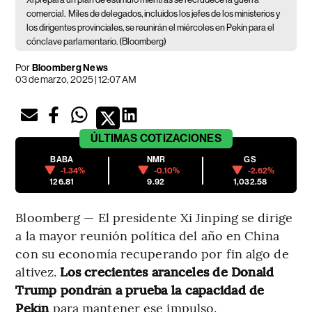
comercial.
Miles de delegados, incluidos los jefes de los ministerios y
los dirigentes provinciales, se reunirán el miércoles en Pekín para el
cónclave parlamentario. (Bloomberg)
Por
Bloomberg News
03 de marzo, 2025 | 12:07 AM
ÚLTIMAS
COTIZACIONES
BABA
NMR
GS
-1.34%
-0.10%
-2.62%
126.81
9.92
1,032.58
Bloomberg — El presidente Xi Jinping se dirige
a la mayor reunión política del año en China
con su economía recuperando por fin algo de
altivez.
Los crecientes aranceles de Donald
Trump pondrán a prueba la capacidad de
Pekín
para mantener ese impulso.