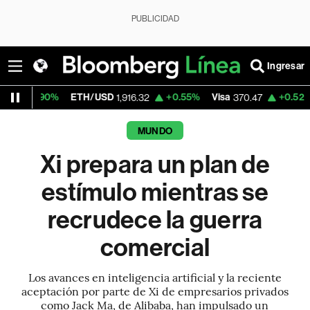
PUBLICIDAD
Ingresar
ETH/USD
+0.55%
Visa
+0.52%
MercadoLi
1,916.32
370.47
MUNDO
Xi prepara un plan de
estímulo mientras se
recrudece la guerra
comercial
Los avances en inteligencia artificial y la reciente
aceptación por parte de Xi de empresarios privados
como Jack Ma, de Alibaba, han impulsado un