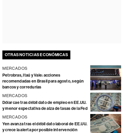
OTRAS NOTICIAS ECONÓMICAS
MERCADOS
Petrobras, Itaú y Vale: acciones
recomendadas en Brasil para agosto, según
bancos y corredurías
MERCADOS
Dólar cae tras débil dato de empleo en EE.UU.
y menor expectativa de alza de tasas de la Fed
MERCADOS
Yen avanza tras el débil dato laboral de EE.UU.
y crece la alerta por posible intervención