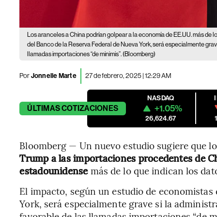
Los aranceles a China podrían golpear a la economía de EE.UU. más de lo p
del Banco de la Reserva Federal de Nueva York, será especialmente grave 
llamadas importaciones “de minimis”. (Bloomberg)
Por
Jonnelle Marte
27 de febrero, 2025 | 12:29 AM
NASDAQ
+1.05%
ÚLTIMAS
COTIZACIONES
26,624.67
Bloomberg — Un nuevo estudio sugiere que l
Trump a las importaciones procedentes de Ch
estadounidense
más de lo que indican los dat
El impacto, según un estudio de economistas 
York, será especialmente grave si la administ
favorable de las llamadas importaciones “de m