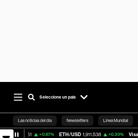
Seleccione un país
Las noticias del día
Newsletters
Línea Mundial
ETH/USD
1,911.538
Visa
363.945
+0.67%
+0.30%
-1
Bloomberg 