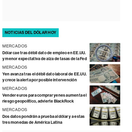
NOTICIAS DEL DÓLAR HOY
MERCADOS
Dólar cae tras débil dato de empleo en EE.UU.
y menor expectativa de alza de tasas de la Fed
MERCADOS
Yen avanza tras el débil dato laboral de EE.UU.
y crece la alerta por posible intervención
MERCADOS
Vender euros para comprar yenes aumenta el
riesgo geopolítico, advierte BlackRock
MERCADOS
Dos datos pondrán a prueba al dólar y a estas
tres monedas de América Latina