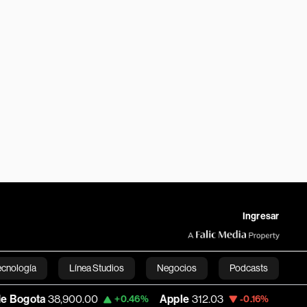
Ingresar
ecnología
Línea Studios
Negocios
Podcasts
00.00
Apple
312.03
USD COP
3,160.82
+0.46%
-0.16%
English