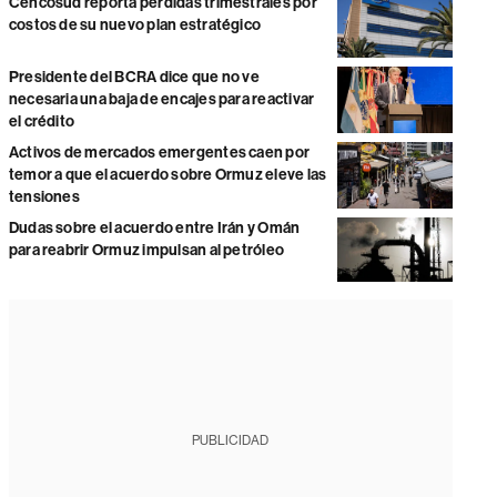
Cencosud reporta pérdidas trimestrales por
costos de su nuevo plan estratégico
Presidente del BCRA dice que no ve
necesaria una baja de encajes para reactivar
el crédito
Activos de mercados emergentes caen por
temor a que el acuerdo sobre Ormuz eleve las
tensiones
Dudas sobre el acuerdo entre Irán y Omán
para reabrir Ormuz impulsan al petróleo
PUBLICIDAD