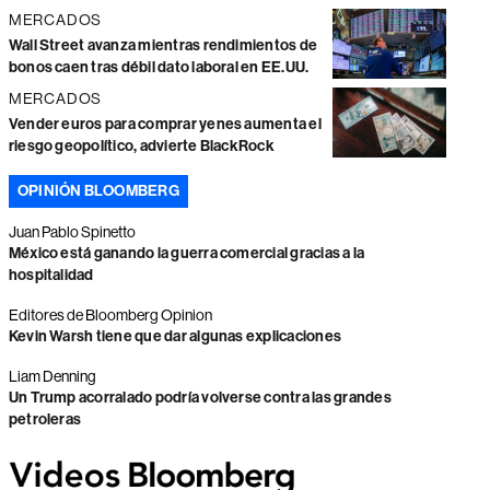
MERCADOS
Wall Street avanza mientras rendimientos de
bonos caen tras débil dato laboral en EE.UU.
MERCADOS
Vender euros para comprar yenes aumenta el
riesgo geopolítico, advierte BlackRock
OPINIÓN BLOOMBERG
Juan Pablo Spinetto
México está ganando la guerra comercial gracias a la
hospitalidad
Editores de Bloomberg Opinion
Kevin Warsh tiene que dar algunas explicaciones
Liam Denning
Un Trump acorralado podría volverse contra las grandes
petroleras