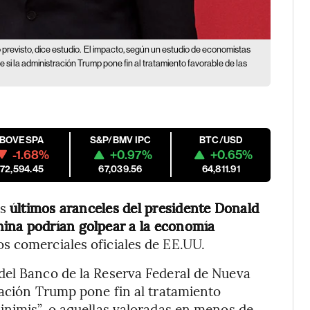
revisto, dice estudio.
El impacto, según un estudio de economistas
si la administración Trump pone fin al tratamiento favorable de las
IBOVESPA
S&P/BMV IPC
BTC/USD
-1.68%
+0.97%
+0.65%
172,594.45
67,039.56
64,811.91
os
últimos aranceles del presidente Donald
ina podrían golpear a la economía
os comerciales oficiales de EE.UU.
del Banco de la Reserva Federal de Nueva
ración Trump pone fin al tratamiento
inimis”, o aquellas valoradas en menos de