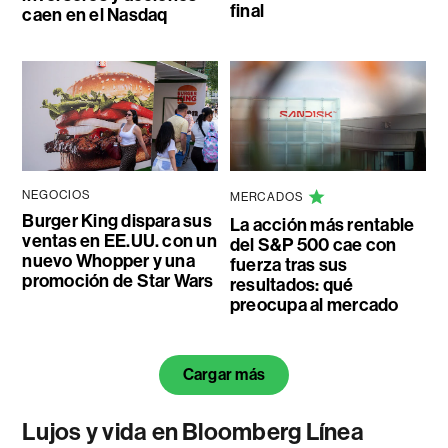
final
caen en el Nasdaq
NEGOCIOS
MERCADOS
Burger King dispara sus
La acción más rentable
ventas en EE.UU. con un
del S&P 500 cae con
nuevo Whopper y una
fuerza tras sus
promoción de Star Wars
resultados: qué
preocupa al mercado
Cargar más
Lujos y vida en Bloomberg Línea