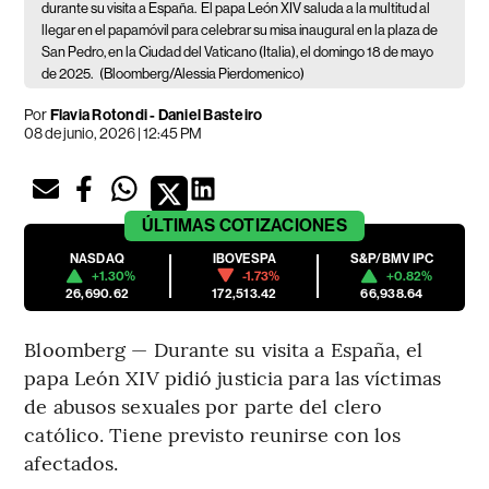
durante su visita a España.
El papa León XIV saluda a la multitud al
llegar en el papamóvil para celebrar su misa inaugural en la plaza de
San Pedro, en la Ciudad del Vaticano (Italia), el domingo 18 de mayo
de 2025.
(Bloomberg/Alessia Pierdomenico)
Por
Flavia Rotondi - Daniel Basteiro
08 de junio, 2026 | 12:45 PM
ÚLTIMAS
COTIZACIONES
NASDAQ
IBOVESPA
S&P/BMV IPC
+1.30%
-1.73%
+0.82%
26,690.62
172,513.42
66,938.64
Bloomberg — Durante su visita a España, el
papa León XIV pidió justicia para las víctimas
de abusos sexuales por parte del clero
católico. Tiene previsto reunirse con los
afectados.