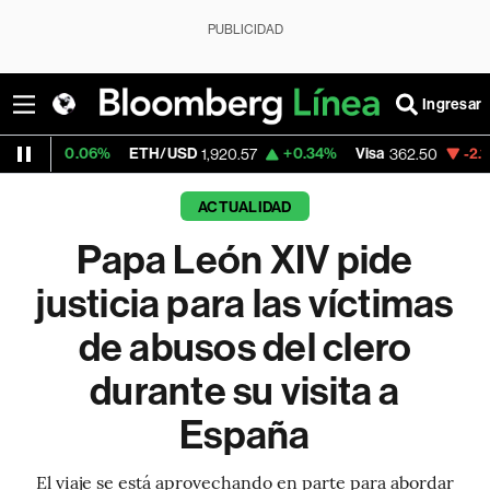
PUBLICIDAD
Ingresar
06%
ETH/USD
+0.34%
Visa
-2.15%
Mercad
1,920.57
362.50
ACTUALIDAD
Papa León XIV pide
justicia para las víctimas
de abusos del clero
durante su visita a
España
El viaje se está aprovechando en parte para abordar