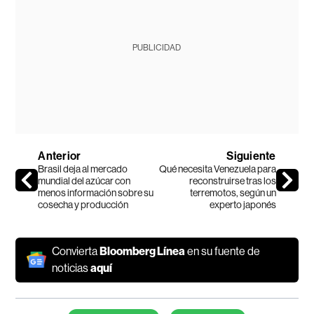
PUBLICIDAD
Anterior
Siguiente
Brasil deja al mercado
Qué necesita Venezuela para
mundial del azúcar con
reconstruirse tras los
menos información sobre su
terremotos, según un
cosecha y producción
experto japonés
Convierta
Bloomberg Línea
en su fuente de
noticias
aquí
Temas de este artículo