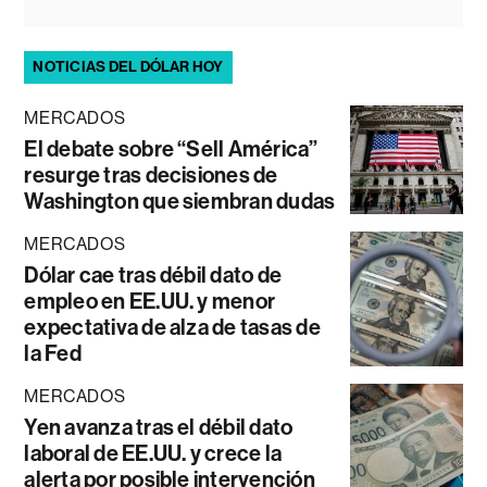
NOTICIAS DEL DÓLAR HOY
MERCADOS
El debate sobre “Sell América”
resurge tras decisiones de
Washington que siembran dudas
MERCADOS
Dólar cae tras débil dato de
empleo en EE.UU. y menor
expectativa de alza de tasas de
la Fed
MERCADOS
Yen avanza tras el débil dato
laboral de EE.UU. y crece la
alerta por posible intervención