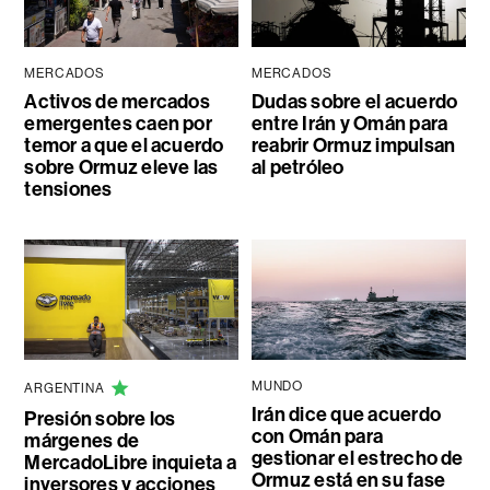
MERCADOS
MERCADOS
Activos de mercados
Dudas sobre el acuerdo
emergentes caen por
entre Irán y Omán para
temor a que el acuerdo
reabrir Ormuz impulsan
sobre Ormuz eleve las
al petróleo
tensiones
MUNDO
ARGENTINA
Irán dice que acuerdo
Presión sobre los
con Omán para
márgenes de
gestionar el estrecho de
MercadoLibre inquieta a
Ormuz está en su fase
inversores y acciones