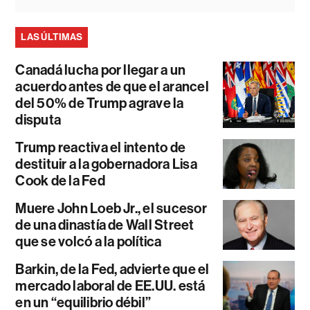
LAS ÚLTIMAS
Canadá lucha por llegar a un
acuerdo antes de que el arancel
del 50% de Trump agrave la
disputa
Trump reactiva el intento de
destituir a la gobernadora Lisa
Cook de la Fed
Muere John Loeb Jr., el sucesor
de una dinastía de Wall Street
que se volcó a la política
Barkin, de la Fed, advierte que el
mercado laboral de EE.UU. está
en un “equilibrio débil”