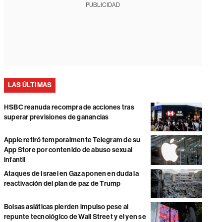
PUBLICIDAD
LAS ÚLTIMAS
HSBC reanuda recompra de acciones tras
superar previsiones de ganancias
Apple retiró temporalmente Telegram de su
App Store por contenido de abuso sexual
infantil
Ataques de Israel en Gaza ponen en duda la
reactivación del plan de paz de Trump
Bolsas asiáticas pierden impulso pese al
repunte tecnológico de Wall Street y el yen se