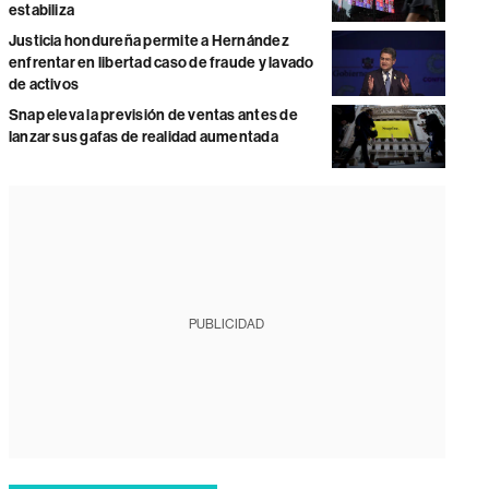
estabiliza
Justicia hondureña permite a Hernández
enfrentar en libertad caso de fraude y lavado
de activos
Snap eleva la previsión de ventas antes de
lanzar sus gafas de realidad aumentada
PUBLICIDAD