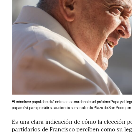
El cónclave papal decidirá entre estos cardenales el próximo Papa y el le
papamóvil para presidir su audiencia semanal en la Plaza de San Pedro, en 
Es una clara indicación de cómo la elección p
partidarios de Francisco perciben como su le