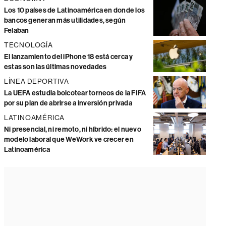
Los 10 países de Latinoamérica en donde los
bancos generan más utilidades, según
Felaban
TECNOLOGÍA
El lanzamiento del iPhone 18 está cerca y
estas son las últimas novedades
LÍNEA DEPORTIVA
La UEFA estudia boicotear torneos de la FIFA
por su plan de abrirse a inversión privada
LATINOAMÉRICA
Ni presencial, ni remoto, ni híbrido: el nuevo
modelo laboral que WeWork ve crecer en
Latinoamérica