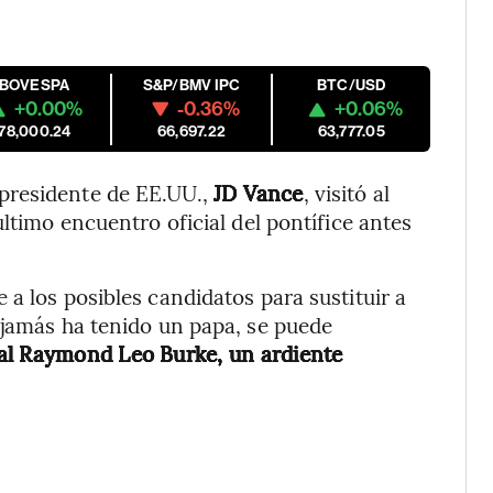
IBOVESPA
S&P/BMV IPC
BTC/USD
+0.00%
-0.36%
+0.06%
178,000.24
66,697.22
63,777.05
presidente de EE.UU.,
JD Vance
, visitó al
último encuentro oficial del pontífice antes
a los posibles candidatos para sustituir a
 jamás ha tenido un papa, se puede
al Raymond Leo Burke, un ardiente