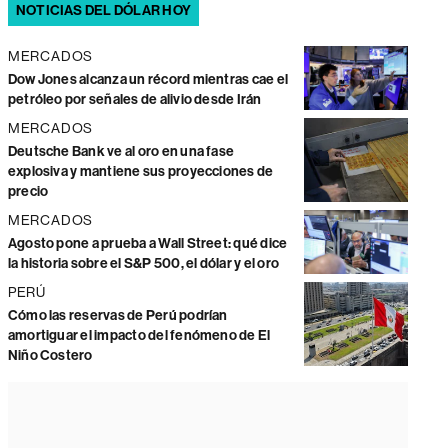
NOTICIAS DEL DÓLAR HOY
MERCADOS
Dow Jones alcanza un récord mientras cae el
petróleo por señales de alivio desde Irán
MERCADOS
Deutsche Bank ve al oro en una fase
explosiva y mantiene sus proyecciones de
precio
MERCADOS
Agosto pone a prueba a Wall Street: qué dice
la historia sobre el S&P 500, el dólar y el oro
PERÚ
Cómo las reservas de Perú podrían
amortiguar el impacto del fenómeno de El
Niño Costero