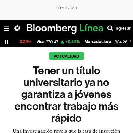
PUBLICIDAD
Ingresar
0.24%
Visa
+0.52%
MercadoLibre
-5.23%
B
370.47
1,824.26
ACTUALIDAD
Tener un título
universitario ya no
garantiza a jóvenes
encontrar trabajo más
rápido
Una investigación revela que la tasa de inserción