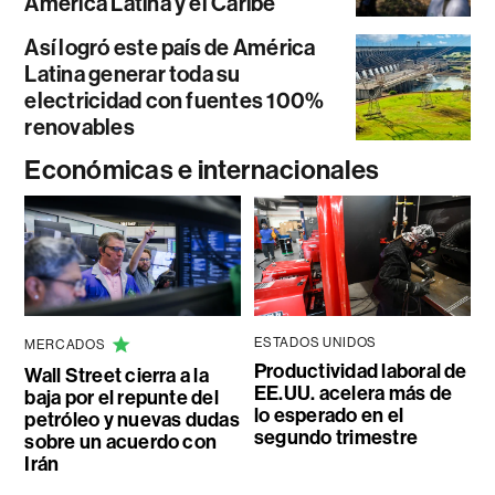
América Latina y el Caribe
Así logró este país de América
Latina generar toda su
electricidad con fuentes 100%
renovables
Económicas e internacionales
ESTADOS UNIDOS
MERCADOS
Productividad laboral de
Wall Street cierra a la
EE.UU. acelera más de
baja por el repunte del
lo esperado en el
petróleo y nuevas dudas
segundo trimestre
sobre un acuerdo con
Irán