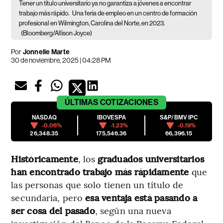
Tener un título universitario ya no garantiza a jóvenes a encontrar
trabajo más rápido.
Una feria de empleo en un centro de formación
profesional en Wilmington, Carolina del Norte, en 2023.
(Bloomberg/Allison Joyce)
Por
Jonnelle Marte
30 de noviembre, 2025 | 04:28 PM
ÚLTIMAS
COTIZACIONES
NASDAQ
IBOVESPA
S&P/BMV IPC
-0.06%
-1.23%
-0.19%
26,348.35
175,546.36
66,396.15
Históricamente
, los
graduados universitarios
han encontrado trabajo más rápidamente
que
las personas que solo tienen un título de
secundaria, pero
esa ventaja está pasando a
ser cosa del pasado
, según una nueva