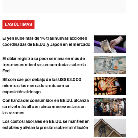
LAS ÚLTIMAS
El yen sube más de 1% tras nuevas acciones
coordinadas de EE.UU. y Japón en el mercado
El dólar registra su peor semana en más de
tres meses mientras crecen dudas sobre la
Fed
Bitcoin cae por debajo de los US$63.000
mientras los mercados reducen su
exposición al riesgo
Confianza del consumidor en EE.UU. alcanza
su nivel más alto en cinco meses: estas son
las razones
Los costos laborales en EE.UU. se mantienen
estables y alivian la presión sobre la inflación