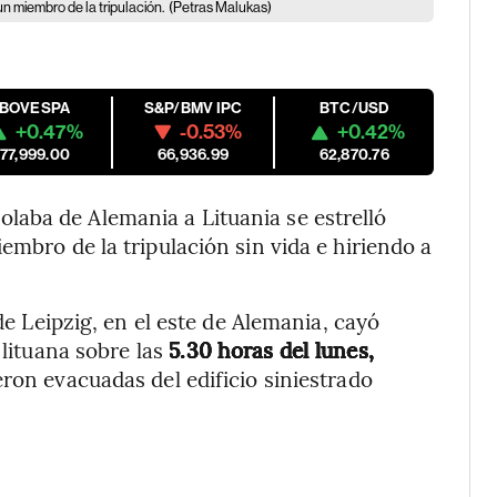
un miembro de la tripulación.
(Petras Malukas)
IBOVESPA
S&P/BMV IPC
BTC/USD
+0.47%
-0.53%
+0.42%
177,999.00
66,936.99
62,870.76
aba de Alemania a Lituania se estrelló
embro de la tripulación sin vida e hiriendo a
de Leipzig, en el este de Alemania, cayó
 lituana sobre las
5.30 horas del lunes,
ron evacuadas del edificio siniestrado