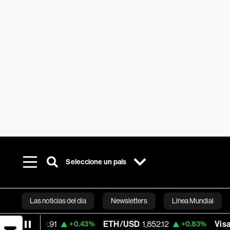
Seleccione un país
Las noticias del día
Newsletters
Línea Mundial
1.91
ETH/USD
1,852.12
Visa
366.13
+0.43%
+0.83%
-0
Bloomberg 