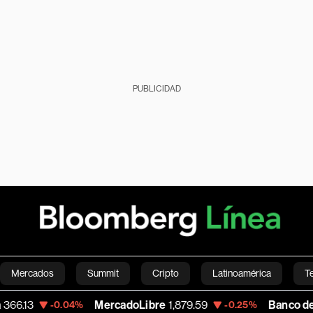
PUBLICIDAD
Mercados
Summit
Cripto
Latinoamérica
T
MercadoLibre
1,879.59
Banco de Bogota
38,
.04%
-0.25%
Green
Economía
Estilo de vida
Mundo
Videos