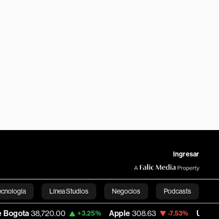
Ingresar
ecnología
Línea Studios
Negocios
Podcasts
720.00
Apple
308.63
USD COP
3,152.58
+3.25%
-7.53%
English