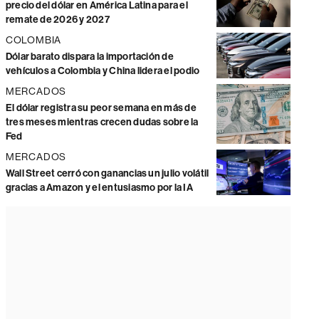
precio del dólar en América Latina para el
remate de 2026 y 2027
COLOMBIA
Dólar barato dispara la importación de
vehículos a Colombia y China lidera el podio
MERCADOS
El dólar registra su peor semana en más de
tres meses mientras crecen dudas sobre la
Fed
MERCADOS
Wall Street cerró con ganancias un julio volátil
gracias a Amazon y el entusiasmo por la IA