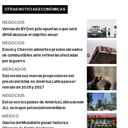
OTRAS NOTICIAS ECONÓMICAS
NEGOCIOS
Ventas de BYD en julio apuntan a que será
difícil alcanzar el objetivo anual
NEGOCIOS
Exxon y Chevron advierten precios elevados
de combustibles ante refinerías afectadas
por la guerra
MERCADOS
Itaú revela sus nuevas proyecciones del
precio del dólar en América Latina para el
remate de 2026 y 2027
NEGOCIOS
Estos son los países de América Latina donde
JLL ve mayor potencial inmobiliario
MÉXICO
Gastos del Mundial le pasan factura a