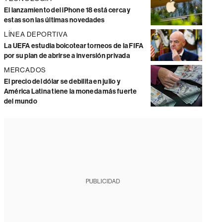
El lanzamiento del iPhone 18 está cerca y
estas son las últimas novedades
LÍNEA DEPORTIVA
La UEFA estudia boicotear torneos de la FIFA
por su plan de abrirse a inversión privada
MERCADOS
El precio del dólar se debilita en julio y
América Latina tiene la moneda más fuerte
del mundo
PUBLICIDAD