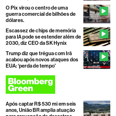
O Pix virou o centro de uma
guerra comercial de bilhões de
dólares.
Escassez de chips de memória
para IA pode se estender além de
2030, diz CEO da SK Hynix
Trump diz que trégua com Irã
acabou após novos ataques dos
EUA: ‘perda de tempo'
Após captar R$ 530 mi em seis
anos, União BR amplia atuação