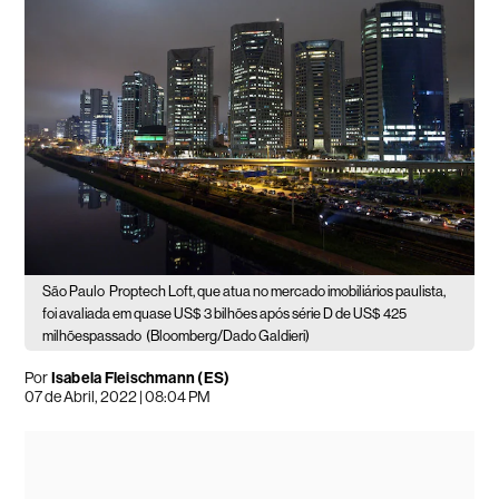
São Paulo
Proptech Loft, que atua no mercado imobiliários paulista,
foi avaliada em quase US$ 3 bilhões após série D de US$ 425
milhõespassado
(Bloomberg/Dado Galdieri)
Por
Isabela Fleischmann (ES)
07 de Abril, 2022 | 08:04 PM