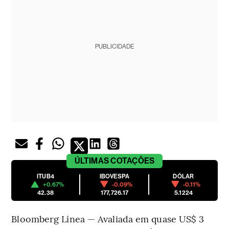
PUBLICIDADE
ÚLTIMAS
COTAÇÕES
ITUB4
IBOVESPA
DÓLAR
+0.67%
-0.09%
-0.11%
42.38
177,726.17
5.1224
Bloomberg Línea — Avaliada em quase US$ 3