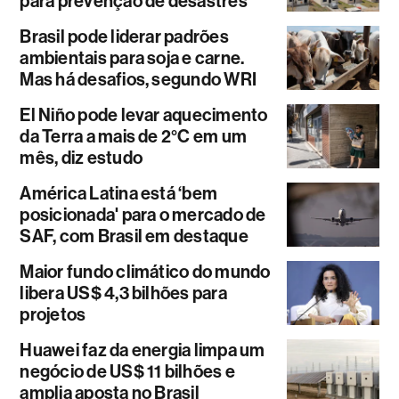
para prevenção de desastres
Brasil pode liderar padrões
ambientais para soja e carne.
Mas há desafios, segundo WRI
El Niño pode levar aquecimento
da Terra a mais de 2°C em um
mês, diz estudo
América Latina está ‘bem
posicionada' para o mercado de
SAF, com Brasil em destaque
Maior fundo climático do mundo
libera US$ 4,3 bilhões para
projetos
Huawei faz da energia limpa um
negócio de US$ 11 bilhões e
amplia aposta no Brasil