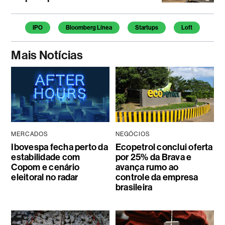
Temas deste artigo
IPO
Bloomberg Línea
Startups
Loft
Mais Notícias
MERCADOS
NEGÓCIOS
Ibovespa fecha perto da
Ecopetrol conclui oferta
estabilidade com
por 25% da Brava e
Copom e cenário
avança rumo ao
eleitoral no radar
controle da empresa
brasileira