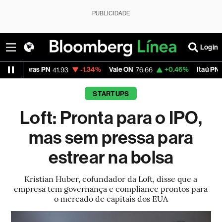
PUBLICIDADE
Login
ras PN
-1.34%
Vale ON
+0.46%
Itaú PN
41.93
76.66
42.38
STARTUPS
Loft: Pronta para o IPO,
mas sem pressa para
estrear na bolsa
Kristian Huber, cofundador da Loft, disse que a
empresa tem governança e compliance prontos para
o mercado de capitais dos EUA