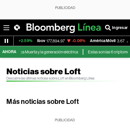
PUBLICIDAD
Ingresar
+2.59%
Ibov
-0.06%
América Móvil
+5.76%
177,894.97
3.67
AHORA
Vaca Muerta y la generación eléctrica
Estas son las 6 criptomonedas que
Noticias sobre Loft
Descubre las últimas noticias sobre Loft en Bloomberg Línea
Más noticias sobre Loft
PUBLICIDAD