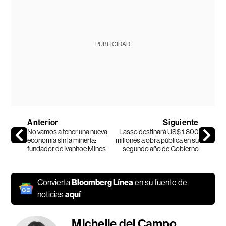
PUBLICIDAD
Anterior
Siguiente
No vamos a tener una nueva
Lasso destinará US$ 1.800
economía sin la minería:
millones a obra pública en su
fundador de Ivanhoe Mines
segundo año de Gobierno
Convierta
Bloomberg Línea
en su fuente de
noticias
aquí
Michelle del Campo