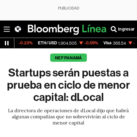
PUBLICIDAD
Ingresar
.23%
ETH/USD
-0.59%
Visa
-0.28%
Merc
1,904.505
368.54
NEF PANAMÁ
Startups serán puestas a
prueba en ciclo de menor
capital: dLocal
La directora de operaciones de dLocal dijo que habrá
algunas compañías que no sobrevivirán al ciclo de
menor capital