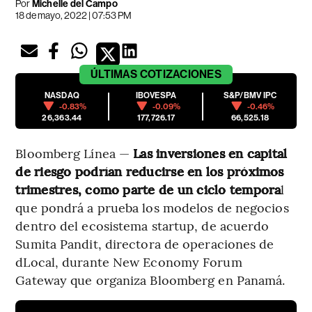
Por
Michelle del Campo
18 de mayo, 2022 | 07:53 PM
ÚLTIMAS
COTIZACIONES
NASDAQ
IBOVESPA
S&P/BMV IPC
-0.83%
-0.09%
-0.46%
26,363.44
177,726.17
66,525.18
Bloomberg Línea —
Las inversiones en capital
de riesgo podrían reducirse en los próximos
trimestres, como parte de un ciclo tempora
l
que pondrá a prueba los modelos de negocios
dentro del ecosistema startup, de acuerdo
Sumita Pandit, directora de operaciones de
dLocal, durante New Economy Forum
Gateway que organiza Bloomberg en Panamá.