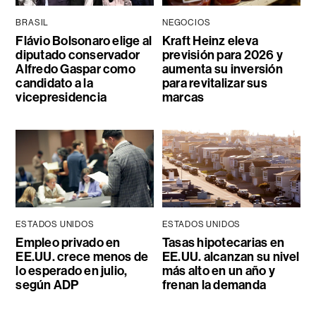
BRASIL
NEGOCIOS
Flávio Bolsonaro elige al
Kraft Heinz eleva
diputado conservador
previsión para 2026 y
Alfredo Gaspar como
aumenta su inversión
candidato a la
para revitalizar sus
vicepresidencia
marcas
ESTADOS UNIDOS
ESTADOS UNIDOS
Empleo privado en
Tasas hipotecarias en
EE.UU. crece menos de
EE.UU. alcanzan su nivel
lo esperado en julio,
más alto en un año y
según ADP
frenan la demanda