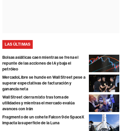
LAS ÚLTIMAS
Bolsas asiáticas caen mientras se frena el
repunte de las acciones de IA y baja el
petróleo
MercadoLibre se hunde en Wall Street pese a
superar expectativas de facturación y
ganancia neta
Wall Street cierra mixto tras toma de
utilidades y mientras el mercado evalúa
avances con Irán
Fragmento de un cohete Falcon 9 de SpaceX
impacta la superficie de la Luna