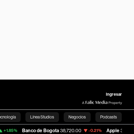
Ingresar
ecnología
Línea Studios
Negocios
Podcasts
anco de Bogota
38,720.00
Apple
310.94
-0.21%
+0.55%
English