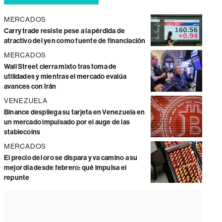
MERCADOS
Carry trade resiste pese a la pérdida de
atractivo del yen como fuente de financiación
MERCADOS
Wall Street cierra mixto tras toma de
utilidades y mientras el mercado evalúa
avances con Irán
VENEZUELA
Binance despliega su tarjeta en Venezuela en
un mercado impulsado por el auge de las
stablecoins
MERCADOS
El precio del oro se dispara y va camino a su
mejor día desde febrero: qué impulsa el
repunte