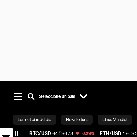
Seleccione un país
Las noticias del día
Newsletters
Línea Mundial
BTC/USD
64,596.78
ETH/USD
1,909.218
-0.29%
-0.34
Bloomberg 