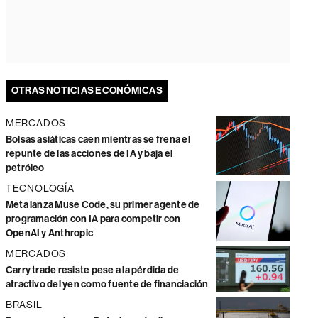
OTRAS NOTICIAS ECONÓMICAS
MERCADOS
Bolsas asiáticas caen mientras se frena el
repunte de las acciones de IA y baja el
petróleo
TECNOLOGÍA
Meta lanza Muse Code, su primer agente de
programación con IA para competir con
OpenAI y Anthropic
MERCADOS
Carry trade resiste pese a la pérdida de
atractivo del yen como fuente de financiación
BRASIL