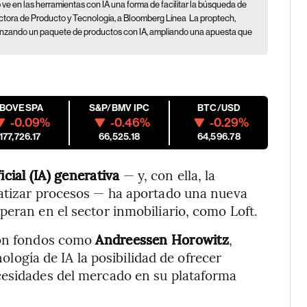
ve en las herramientas con IA una forma de facilitar la búsqueda de
rectora de Producto y Tecnología, a Bloomberg Línea
La proptech,
anzando un paquete de productos con IA, ampliando una apuesta que
IBOVESPA
S&P/BMV IPC
BTC/USD
-0.09%
-0.46%
-0.29%
177,726.17
66,525.18
64,596.78
ficial (IA) generativa
— y, con ella, la
matizar procesos — ha aportado una nueva
peran en el sector inmobiliario, como Loft.
 con fondos como
Andreessen Horowitz
,
nología de IA la posibilidad de ofrecer
cesidades del mercado en su plataforma