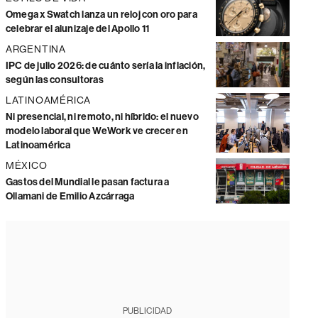
Omega x Swatch lanza un reloj con oro para
celebrar el alunizaje del Apollo 11
ARGENTINA
IPC de julio 2026: de cuánto sería la inflación,
según las consultoras
LATINOAMÉRICA
Ni presencial, ni remoto, ni híbrido: el nuevo
modelo laboral que WeWork ve crecer en
Latinoamérica
MÉXICO
Gastos del Mundial le pasan factura a
Ollamani de Emilio Azcárraga
PUBLICIDAD