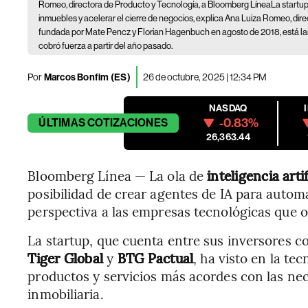
Romeo, directora de Producto y Tecnología, a Bloomberg LíneaLa startup 
inmuebles y acelerar el cierre de negocios, explica Ana Luiza Romeo, di
fundada por Mate Pencz y Florian Hagenbuch en agosto de 2018, está l
cobró fuerza a partir del año pasado.
Por
Marcos Bonfim (ES)
26 de octubre, 2025 | 12:34 PM
NASDAQ
-0.83%
ÚLTIMAS
COTIZACIONES
26,363.44
Bloomberg Línea — La ola de
inteligencia arti
posibilidad de crear agentes de IA para auto
perspectiva a las empresas tecnológicas que o
La startup, que cuenta entre sus inversores
Tiger Global
y
BTG Pactual
, ha visto en la tec
productos y servicios más acordes con las ne
inmobiliaria.