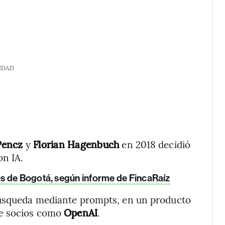
IDAD
Pencz
y
Florian Hagenbuch
en 2018 decidió
n IA.
os de Bogotá, según informe de FincaRaíz
búsqueda mediante prompts, en un producto
de socios como
OpenAI
.