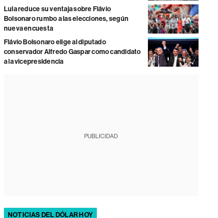
Lula reduce su ventaja sobre Flávio
Bolsonaro rumbo a las elecciones, según
nueva encuesta
Flávio Bolsonaro elige al diputado
conservador Alfredo Gaspar como candidato
a la vicepresidencia
PUBLICIDAD
NOTICIAS DEL DÓLAR HOY