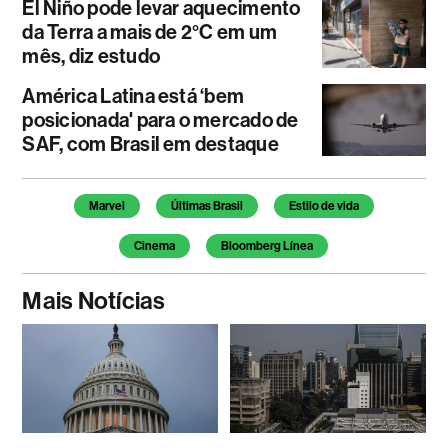
El Niño pode levar aquecimento
da Terra a mais de 2°C em um
mês, diz estudo
América Latina está ‘bem
posicionada' para o mercado de
SAF, com Brasil em destaque
Temas deste artigo
Marvel
Últimas Brasil
Estilo de vida
Cinema
Bloomberg Línea
Mais Notícias