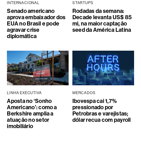
INTERNACIONAL
STARTUPS
Senado americano
Rodadas da semana:
aprova embaixador dos
Decade levanta US$ 85
EUA no Brasil e pode
mi, na maior captação
agravar crise
seed da América Latina
diplomática
LINHA EXECUTIVA
MERCADOS
Aposta no ‘Sonho
Ibovespa cai 1,7%
Americano’: como a
pressionado por
Berkshire amplia a
Petrobras e varejistas;
atuação no setor
dólar recua com payroll
imobiliário