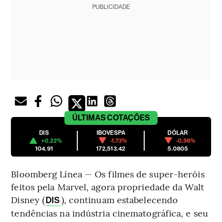
PUBLICIDADE
ÚLTIMAS
COTAÇÕES
DIS
IBOVESPA
DÓLAR
+0.22%
-1.73%
-0.56%
104.91
172,513.42
5.0805
Bloomberg Línea — Os filmes de super-heróis
feitos pela Marvel, agora propriedade da Walt
Disney (
), continuam estabelecendo
DIS
tendências na indústria cinematográfica, e seu