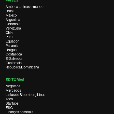
PAÍSES
América Latina e o mundo
Brasil
México
Argentina
Colombia
Venezuela
Chile
Peru
Equador
Panamá
Uruguai
Costa Rica
El Salvador
Guatemala
República Dominicana
EDITORIAS
Negócios
Mercados
Listas de Bloomberg Línea
Tech
Startups
ESG
Finanças pessoais