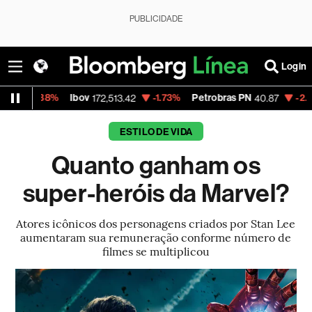
PUBLICIDADE
Login
%
Ibov
-1.73%
Petrobras PN
-2.99%
Vale O
172,513.42
40.87
ESTILO DE VIDA
Quanto ganham os
super-heróis da Marvel?
Atores icônicos dos personagens criados por Stan Lee
aumentaram sua remuneração conforme número de
filmes se multiplicou