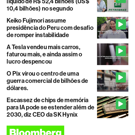
líquido de R$ 52,4 bilhões (US$
10,4 bilhões) no segundo
Keiko Fujimori assume
presidência do Peru com desafio
de romper instabilidade
A Tesla vendeu mais carros,
faturou mais, e ainda assim o
lucro despencou
O Pix virou o centro de uma
guerra comercial de bilhões de
dólares.
Escassez de chips de memória
para IA pode se estender além de
2030, diz CEO da SK Hynix