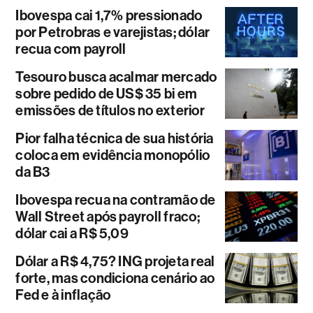
Ibovespa cai 1,7% pressionado
por Petrobras e varejistas; dólar
recua com payroll
Tesouro busca acalmar mercado
sobre pedido de US$ 35 bi em
emissões de títulos no exterior
Pior falha técnica de sua história
coloca em evidência monopólio
da B3
Ibovespa recua na contramão de
Wall Street após payroll fraco;
dólar cai a R$ 5,09
Dólar a R$ 4,75? ING projeta real
forte, mas condiciona cenário ao
Fed e à inflação