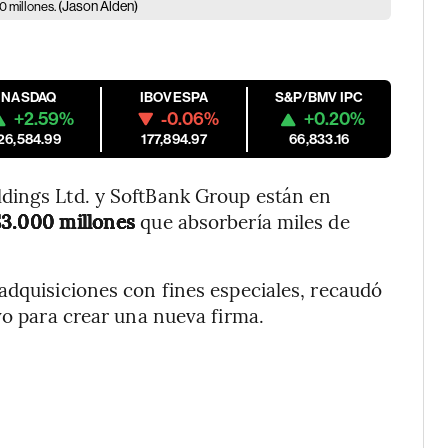
(Jason Alden)
0 millones.
NASDAQ
IBOVESPA
S&P/BMV IPC
+2.59%
-0.06%
+0.20%
26,584.99
177,894.97
66,833.16
dings Ltd. y SoftBank Group están en
$3.000 millones
que absorbería miles de
adquisiciones con fines especiales, recaudó
vo para crear una nueva firma.