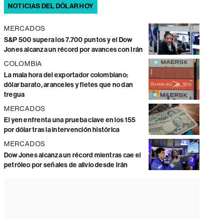
NOTICIAS DEL DÓLAR HOY
MERCADOS
S&P 500 supera los 7.700 puntos y el Dow
Jones alcanza un récord por avances con Irán
COLOMBIA
La mala hora del exportador colombiano:
dólar barato, aranceles y fletes que no dan
tregua
MERCADOS
El yen enfrenta una prueba clave en los 155
por dólar tras la intervención histórica
MERCADOS
Dow Jones alcanza un récord mientras cae el
petróleo por señales de alivio desde Irán