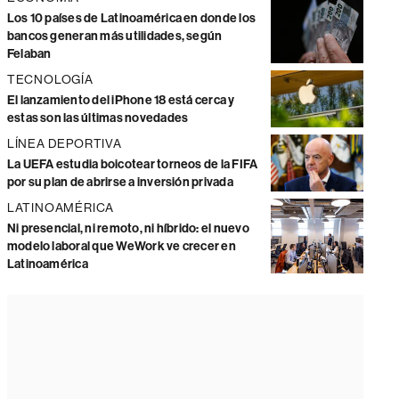
Los 10 países de Latinoamérica en donde los
bancos generan más utilidades, según
Felaban
TECNOLOGÍA
El lanzamiento del iPhone 18 está cerca y
estas son las últimas novedades
LÍNEA DEPORTIVA
La UEFA estudia boicotear torneos de la FIFA
por su plan de abrirse a inversión privada
LATINOAMÉRICA
Ni presencial, ni remoto, ni híbrido: el nuevo
modelo laboral que WeWork ve crecer en
Latinoamérica