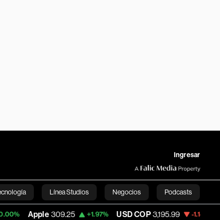
Ingresar
ecnología
Línea Studios
Negocios
Podcasts
e
309.25
USD COP
3,195.99
Tesla
327.26
+1.97%
-1.14%
English