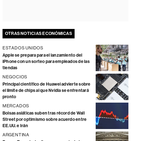
OTRAS NOTICIAS ECONÓMICAS
ESTADOS UNIDOS
Apple se prepara para el lanzamiento del
iPhone con un sorteo para empleados de las
tiendas
NEGOCIOS
Principal científico de Huawei advierte sobre
el límite de chips al que Nvidia se enfrentará
pronto
MERCADOS
Bolsas asiáticas suben tras récord de Wall
Street por optimismo sobre acuerdo entre
EE.UU. e Irán
ARGENTINA