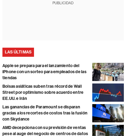
PUBLICIDAD
LAS ÚLTIMAS
Apple se prepara para el lanzamiento del
iPhone con un sorteo para empleados de las
tiendas
Bolsas asiáticas suben tras récord de Wall
Street por optimismo sobre acuerdo entre
EE.UU. e Irán
Las ganancias de Paramount se disparan
gracias a los recortes de costos tras la fusión
con Skydance
AMD decepciona con su previsión de ventas
pese al auge del negocio de centros de datos