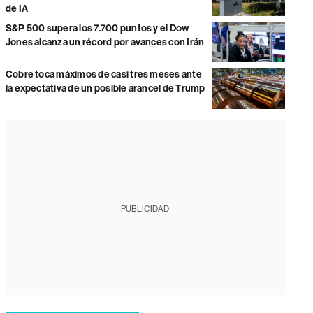
de IA
S&P 500 supera los 7.700 puntos y el Dow
Jones alcanza un récord por avances con Irán
Cobre toca máximos de casi tres meses ante
la expectativa de un posible arancel de Trump
PUBLICIDAD