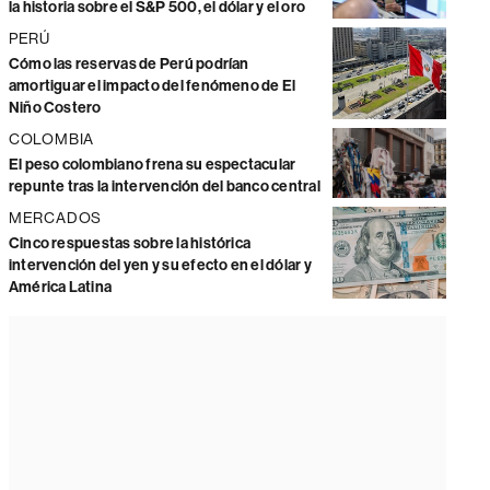
la historia sobre el S&P 500, el dólar y el oro
PERÚ
Cómo las reservas de Perú podrían
amortiguar el impacto del fenómeno de El
Niño Costero
COLOMBIA
El peso colombiano frena su espectacular
repunte tras la intervención del banco central
MERCADOS
Cinco respuestas sobre la histórica
intervención del yen y su efecto en el dólar y
América Latina