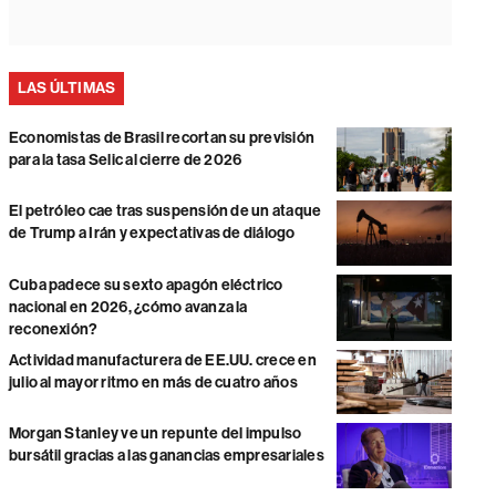
LAS ÚLTIMAS
Economistas de Brasil recortan su previsión
para la tasa Selic al cierre de 2026
El petróleo cae tras suspensión de un ataque
de Trump a Irán y expectativas de diálogo
Cuba padece su sexto apagón eléctrico
nacional en 2026, ¿cómo avanza la
reconexión?
Actividad manufacturera de EE.UU. crece en
julio al mayor ritmo en más de cuatro años
Morgan Stanley ve un repunte del impulso
bursátil gracias a las ganancias empresariales