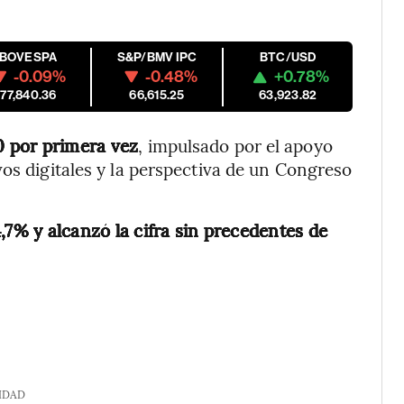
IBOVESPA
S&P/BMV IPC
BTC/USD
-0.09%
-0.48%
+0.78%
177,840.36
66,615.25
63,923.82
0 por primera vez
, impulsado por el apoyo
vos digitales y la perspectiva de un Congreso
.
,7% y alcanzó la cifra sin precedentes de
IDAD