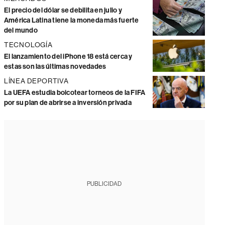
El precio del dólar se debilita en julio y
América Latina tiene la moneda más fuerte
del mundo
TECNOLOGÍA
El lanzamiento del iPhone 18 está cerca y
estas son las últimas novedades
LÍNEA DEPORTIVA
La UEFA estudia boicotear torneos de la FIFA
por su plan de abrirse a inversión privada
PUBLICIDAD