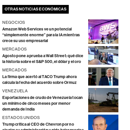
OTRAS NOTICIAS ECONÓMICAS
NEGOCIOS
Amazon Web Services ve un potencial
“simplemente enorme” para la IA mientras
crece su uso empresarial
MERCADOS
Agosto pone a prueba a Wall Street: qué dice
la historia sobre el S&P 500, el dólar y el oro
MERCADOS
La firma que acertó al TACO Trump ahora
calcula la fecha del acuerdo sobre Ormuz
VENEZUELA
Exportaciones de crudo de Venezuela tocan
un mínimo de cinco meses por menor
demanda de India
ESTADOS UNIDOS
Trump critica al CEO de Chevron por no