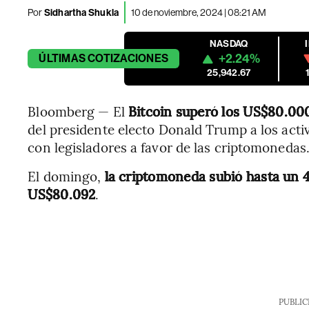
Por
Sidhartha Shukla
10 de noviembre, 2024 | 08:21 AM
NASDAQ
+2.24%
ÚLTIMAS
COTIZACIONES
25,942.67
Bloomberg — El
Bitcoin superó los US$80.00
del presidente electo Donald Trump a los acti
con legisladores a favor de las criptomonedas
El domingo,
la criptomoneda subió hasta un 4
US$80.092
.
PUBLIC