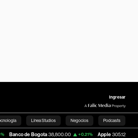
Ingresar
ecnología
Línea Studios
Negocios
Podcasts
e Bogota
38,800.00
Apple
305.125
USD 
+0.21%
-1.14%
English