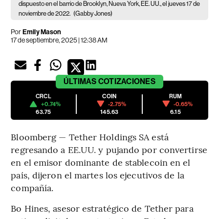
dispuesto en el barrio de Brooklyn, Nueva York, EE. UU., el jueves 17 de
noviembre de 2022.
(Gabby Jones)
Por
Emily Mason
17 de septiembre, 2025 | 12:38 AM
ÚLTIMAS
COTIZACIONES
CRCL
COIN
RUM
+0.74%
-2.75%
-0.65%
63.75
145.63
6.15
Bloomberg — Tether Holdings SA está
regresando a EE.UU. y pujando por convertirse
en el emisor dominante de stablecoin en el
país, dijeron el martes los ejecutivos de la
compañía.
Bo Hines, asesor estratégico de Tether para