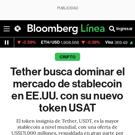
PUBLICIDAD
Ingresar
0.59%
ETH/USD
-0.38%
Visa
+0.26%
Me
1,908.568
369.49
CRIPTO
Tether busca dominar el
mercado de stablecoin
en EE.UU. con su nuevo
token USAT
El token insignia de Tether, USDT, es la mayor
stablecoin a nivel mundial, con una oferta de
US$171.000 millones, respaldada en gran parte por