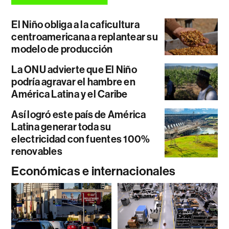
El Niño obliga a la caficultura
centroamericana a replantear su
modelo de producción
La ONU advierte que El Niño
podría agravar el hambre en
América Latina y el Caribe
Así logró este país de América
Latina generar toda su
electricidad con fuentes 100%
renovables
Económicas e internacionales