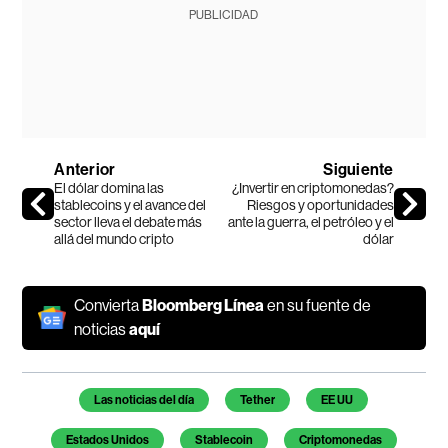
PUBLICIDAD
Anterior
Siguiente
El dólar domina las
¿Invertir en criptomonedas?
stablecoins y el avance del
Riesgos y oportunidades
sector lleva el debate más
ante la guerra, el petróleo y el
allá del mundo cripto
dólar
Convierta
Bloomberg Línea
en su fuente de
noticias
aquí
Temas de este artículo
Las noticias del día
Tether
EE UU
Estados Unidos
Stablecoin
Criptomonedas