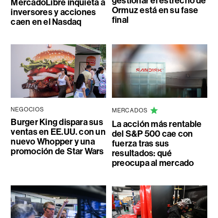
gestionar el estrecho de
MercadoLibre inquieta a
Ormuz está en su fase
inversores y acciones
final
caen en el Nasdaq
NEGOCIOS
MERCADOS
Burger King dispara sus
La acción más rentable
ventas en EE.UU. con un
del S&P 500 cae con
nuevo Whopper y una
fuerza tras sus
promoción de Star Wars
resultados: qué
preocupa al mercado