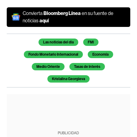
Convierta
Bloomberg Línea
en su fuente de
noticias
aquí
Temas de este artículo
Las noticias del día
FMI
Fondo Monetario Internacional
Economía
Medio Oriente
Tasas de Interés
Kristalina Georgieva
PUBLICIDAD