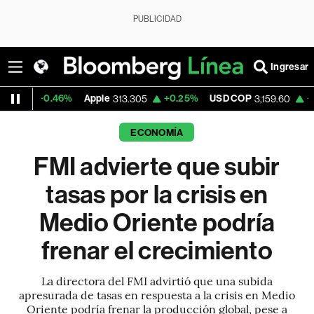
PUBLICIDAD
Ingresar
0.46%
Apple
+0.25%
USD COP
+0.01%
T
313.305
3,159.60
ECONOMÍA
FMI advierte que subir
tasas por la crisis en
Medio Oriente podría
frenar el crecimiento
La directora del FMI advirtió que una subida
apresurada de tasas en respuesta a la crisis en Medio
Oriente podría frenar la producción global, pese a