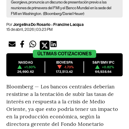
Georgieva, pronuncia un discurso de presentación previo a las
reuniones de primavera del FMI y el Banco Mundial en la sede del
FMI en Washington.
(Bloomberg/Daniel Heuer)
Por
Jorgelina Do Rosario - Francine Lacqua
15 de abril, 2026 | 03:23 PM
ÚLTIMAS
COTIZACIONES
NASDAQ
IBOVESPA
S&P/BMV IPC
+1.30%
-1.73%
+0.82%
26,690.62
172,513.42
66,938.64
Bloomberg — Los bancos centrales deberían
resistirse a la tentación de subir las tasas de
interés en respuesta a la crisis de Medio
Oriente, ya que esto podría tener un impacto
en la producción económica, según la
directora gerente del Fondo Monetario