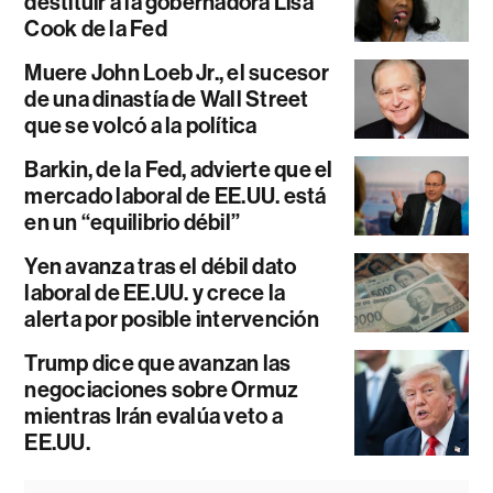
destituir a la gobernadora Lisa
Cook de la Fed
Muere John Loeb Jr., el sucesor
de una dinastía de Wall Street
que se volcó a la política
Barkin, de la Fed, advierte que el
mercado laboral de EE.UU. está
en un “equilibrio débil”
Yen avanza tras el débil dato
laboral de EE.UU. y crece la
alerta por posible intervención
Trump dice que avanzan las
negociaciones sobre Ormuz
mientras Irán evalúa veto a
EE.UU.