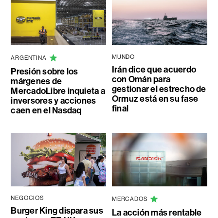
MUNDO
ARGENTINA
Irán dice que acuerdo
Presión sobre los
con Omán para
márgenes de
gestionar el estrecho de
MercadoLibre inquieta a
Ormuz está en su fase
inversores y acciones
final
caen en el Nasdaq
NEGOCIOS
MERCADOS
Burger King dispara sus
La acción más rentable