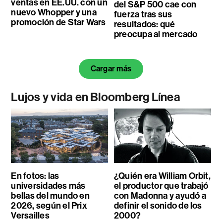
ventas en EE.UU. con un
del S&P 500 cae con
nuevo Whopper y una
fuerza tras sus
promoción de Star Wars
resultados: qué
preocupa al mercado
Cargar más
Lujos y vida en Bloomberg Línea
En fotos: las
¿Quién era William Orbit,
universidades más
el productor que trabajó
bellas del mundo en
con Madonna y ayudó a
2026, según el Prix
definir el sonido de los
Versailles
2000?