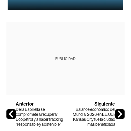
PUBLICIDAD
Anterior
Siguiente
De la Espriella se
Balance económico del
compromete a recuperar
Mundial 2026 en EE.UU.:
Ecopetrol y a hacer fracking
Kansas City fue la ciudad
“responsable y sostenible”
más beneficiada