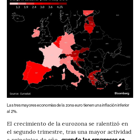
Las tres mayores economías de la zona euro tienen una inflación inferior
al 2%.
El crecimiento de la eurozona se ralentizó en
el segundo trimestre, tras una mayor actividad
a principios de año,
cuando las empresas se