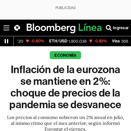
PUBLICIDAD
Ingresar
-0.60%
ETH/USD
-0.82%
Visa
-0.28%
1,900.038
368.54
ECONOMÍA
Inflación de la eurozona
se mantiene en 2%:
choque de precios de la
pandemia se desvanece
Los precios al consumo subieron un 2% anual en julio,
al mismo ritmo que el mes anterior, según informó
Eurostat el viernes.