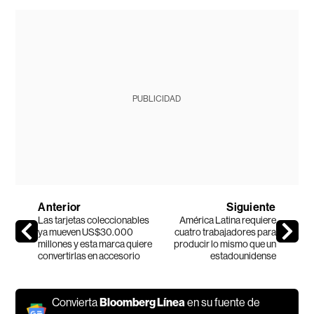
PUBLICIDAD
Anterior
Siguiente
Las tarjetas coleccionables
América Latina requiere
ya mueven US$30.000
cuatro trabajadores para
millones y esta marca quiere
producir lo mismo que un
convertirlas en accesorio
estadounidense
Convierta
Bloomberg Línea
en su fuente de