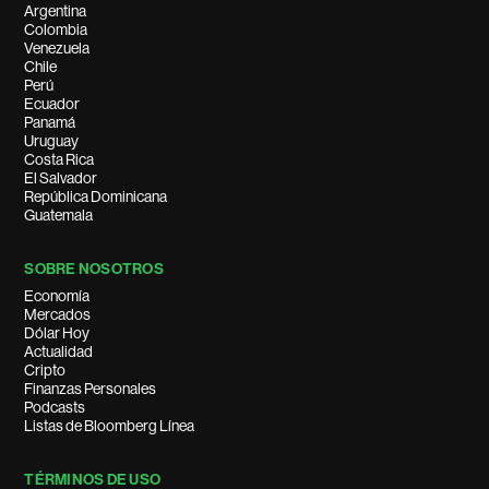
Argentina
Colombia
Venezuela
Chile
Perú
Ecuador
Panamá
Uruguay
Costa Rica
El Salvador
República Dominicana
Guatemala
SOBRE NOSOTROS
Economía
Mercados
Dólar Hoy
Actualidad
Cripto
Finanzas Personales
Podcasts
Listas de Bloomberg Línea
TÉRMINOS DE USO