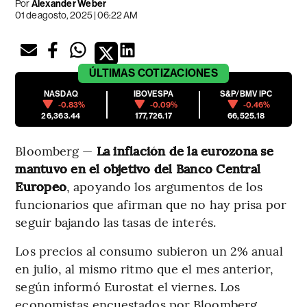
Por
Alexander Weber
01 de agosto, 2025 | 06:22 AM
ÚLTIMAS
COTIZACIONES
NASDAQ
IBOVESPA
S&P/BMV IPC
-0.83%
-0.09%
-0.46%
26,363.44
177,726.17
66,525.18
Bloomberg —
La inflación de la eurozona se
mantuvo en el objetivo del Banco Central
Europeo
, apoyando los argumentos de los
funcionarios que afirman que no hay prisa por
seguir bajando las tasas de interés.
Los precios al consumo subieron un 2% anual
en julio, al mismo ritmo que el mes anterior,
según informó Eurostat el viernes. Los
economistas encuestados por Bloomberg