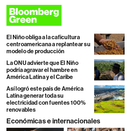
El Niño obliga a la caficultura
centroamericana a replantear su
modelo de producción
La ONU advierte que El Niño
podría agravar el hambre en
América Latina y el Caribe
Así logró este país de América
Latina generar toda su
electricidad con fuentes 100%
renovables
Económicas e internacionales