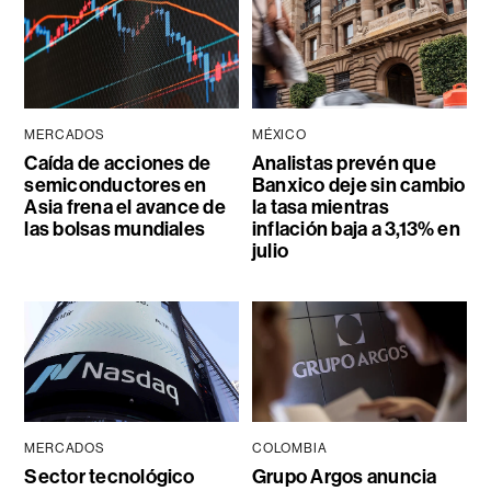
MERCADOS
MÉXICO
Caída de acciones de
Analistas prevén que
semiconductores en
Banxico deje sin cambio
Asia frena el avance de
la tasa mientras
las bolsas mundiales
inflación baja a 3,13% en
julio
MERCADOS
COLOMBIA
Sector tecnológico
Grupo Argos anuncia