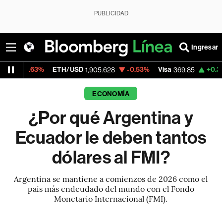
PUBLICIDAD
Ingresar
ETH/USD
-0.53%
Visa
+0.36%
MercadoLi
1,905.628
369.85
ECONOMÍA
¿Por qué Argentina y
Ecuador le deben tantos
dólares al FMI?
Argentina se mantiene a comienzos de 2026 como el
país más endeudado del mundo con el Fondo
Monetario Internacional (FMI).