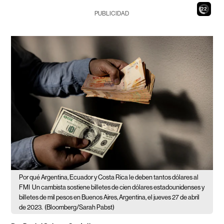
21
PUBLICIDAD
Por qué Argentina, Ecuador y Costa Rica le deben tantos dólares al
FMI
Un cambista sostiene billetes de cien dólares estadounidenses y
billetes de mil pesos en Buenos Aires, Argentina, el jueves 27 de abril
de 2023.
(Bloomberg/Sarah Pabst)