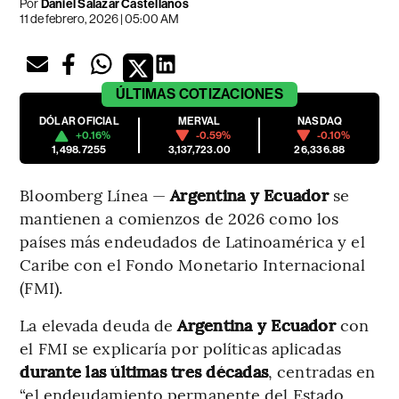
Por
Daniel Salazar Castellanos
11 de febrero, 2026 | 05:00 AM
ÚLTIMAS
COTIZACIONES
DÓLAR OFICIAL
MERVAL
NASDAQ
+0.16%
-0.59%
-0.10%
1,498.7255
3,137,723.00
26,336.88
Bloomberg Línea —
Argentina y Ecuador
se
mantienen a comienzos de 2026 como los
países más endeudados de Latinoamérica y el
Caribe con el Fondo Monetario Internacional
(FMI).
La elevada deuda de
Argentina y Ecuador
con
el FMI se explicaría por políticas aplicadas
durante las últimas tres décadas
, centradas en
“el endeudamiento permanente del Estado