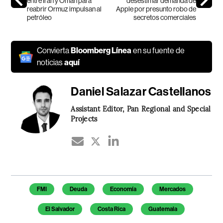
entre Irán y Omán para
desestimar demanda de
reabrir Ormuz impulsan al
Apple por presunto robo de
petróleo
secretos comerciales
Convierta
Bloomberg Línea
en su fuente de
noticias
aquí
Daniel Salazar Castellanos
Assistant Editor, Pan Regional and Special
Projects
Temas de este artículo
FMI
Deuda
Economía
Mercados
El Salvador
Costa Rica
Guatemala