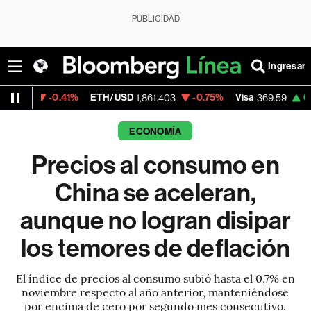
PUBLICIDAD
Ingresar
.41%
ETH/USD
-0.75%
Visa
0.00%
Merca
1,861.403
369.59
ECONOMÍA
Precios al consumo en
China se aceleran,
aunque no logran disipar
los temores de deflación
El índice de precios al consumo subió hasta el 0,7% en
noviembre respecto al año anterior, manteniéndose
por encima de cero por segundo mes consecutivo.