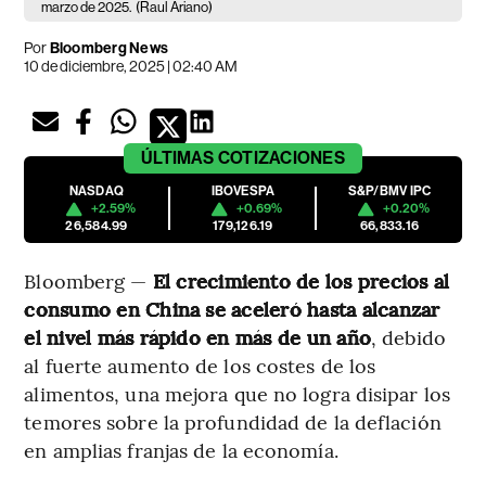
marzo de 2025.
(Raul Ariano)
Por
Bloomberg News
10 de diciembre, 2025 | 02:40 AM
ÚLTIMAS
COTIZACIONES
NASDAQ
IBOVESPA
S&P/BMV IPC
+2.59%
+0.69%
+0.20%
26,584.99
179,126.19
66,833.16
Bloomberg —
El crecimiento de los precios al
consumo en China se aceleró hasta alcanzar
el nivel más rápido en más de un año
, debido
al fuerte aumento de los costes de los
alimentos, una mejora que no logra disipar los
temores sobre la profundidad de la deflación
en amplias franjas de la economía.