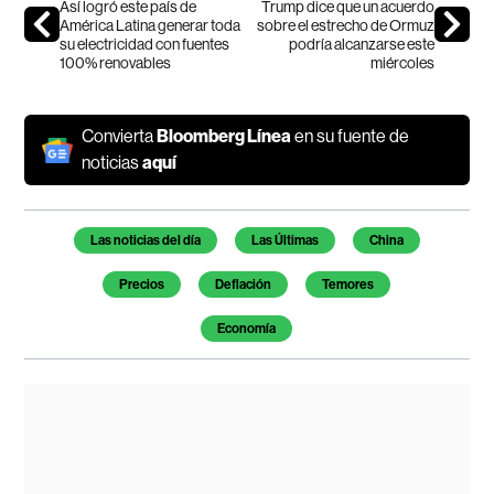
Así logró este país de
Trump dice que un acuerdo
América Latina generar toda
sobre el estrecho de Ormuz
su electricidad con fuentes
podría alcanzarse este
100% renovables
miércoles
Convierta
Bloomberg Línea
en su fuente de
noticias
aquí
Temas de este artículo
Las noticias del día
Las Últimas
China
Precios
Deflación
Temores
Economía