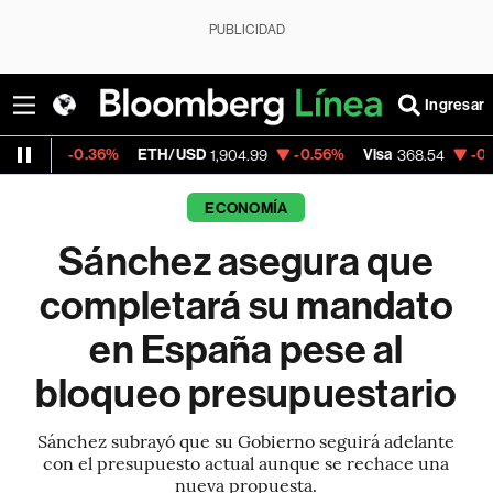
PUBLICIDAD
Ingresar
6%
ETH/USD
-0.56%
Visa
-0.28%
Mercado
1,904.99
368.54
ECONOMÍA
Sánchez asegura que
completará su mandato
en España pese al
bloqueo presupuestario
Sánchez subrayó que su Gobierno seguirá adelante
con el presupuesto actual aunque se rechace una
nueva propuesta.