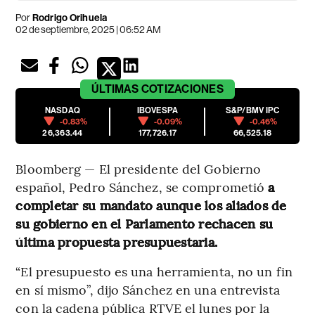
Por
Rodrigo Orihuela
02 de septiembre, 2025 | 06:52 AM
ÚLTIMAS
COTIZACIONES
NASDAQ
IBOVESPA
S&P/BMV IPC
-0.83%
-0.09%
-0.46%
26,363.44
177,726.17
66,525.18
Bloomberg — El presidente del Gobierno
español, Pedro Sánchez, se comprometió
a
completar su mandato aunque los aliados de
su gobierno en el Parlamento rechacen su
última propuesta presupuestaria.
“El presupuesto es una herramienta, no un fin
en sí mismo”, dijo Sánchez en una entrevista
con la cadena pública RTVE el lunes por la