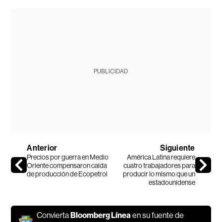
PUBLICIDAD
Anterior
Siguiente
Precios por guerra en Medio
América Latina requiere
Oriente compensaron caída
cuatro trabajadores para
de producción de Ecopetrol
producir lo mismo que un
estadounidense
Convierta
Bloomberg Línea
en su fuente de