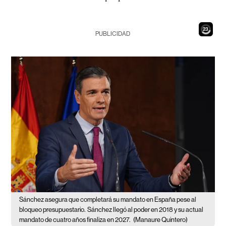
21
PUBLICIDAD
Sánchez asegura que completará su mandato en España pese al
bloqueo presupuestario.
Sánchez llegó al poder en 2018 y su actual
mandato de cuatro años finaliza en 2027.
(Manaure Quintero)