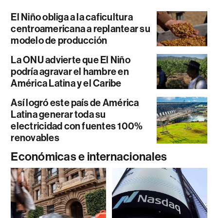
El Niño obliga a la caficultura
centroamericana a replantear su
modelo de producción
La ONU advierte que El Niño
podría agravar el hambre en
América Latina y el Caribe
Así logró este país de América
Latina generar toda su
electricidad con fuentes 100%
renovables
Económicas e internacionales