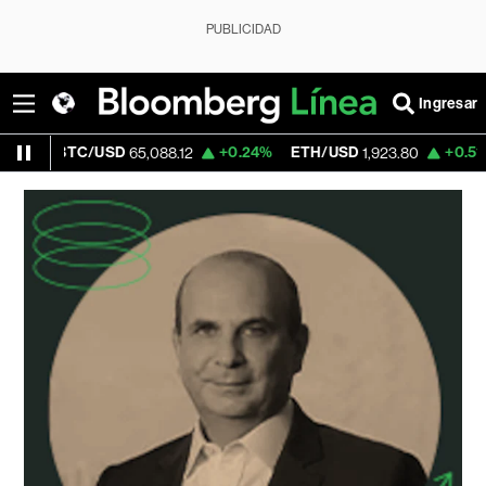
PUBLICIDAD
Ingresar
%
BTC/USD
+0.24%
ETH/USD
+0.51%
V
65,088.12
1,923.80