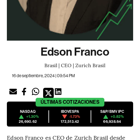
Edson Franco
Brasil | CEO | Zurich Brasil
16 de septiembre, 2024 | 09:54 PM
ÚLTIMAS
COTIZACIONES
NASDAQ
IBOVESPA
S&P/BMV IPC
+1.30%
-1.73%
+0.82%
26,690.62
172,513.42
66,938.64
Edson Franco es CEO de Zurich Brasil desde