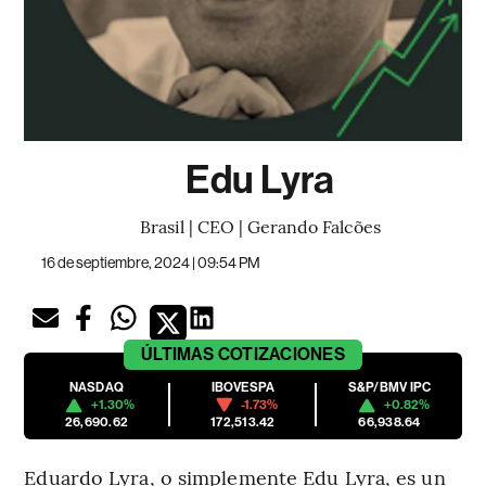
Edu Lyra
Brasil | CEO | Gerando Falcões
16 de septiembre, 2024 | 09:54 PM
ÚLTIMAS
COTIZACIONES
NASDAQ
IBOVESPA
S&P/BMV IPC
+1.30%
-1.73%
+0.82%
26,690.62
172,513.42
66,938.64
Eduardo Lyra, o simplemente Edu Lyra, es un