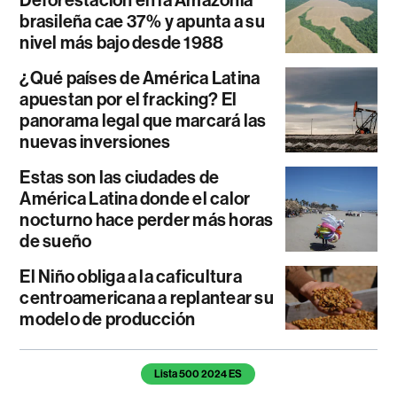
Deforestación en la Amazonía
brasileña cae 37% y apunta a su
nivel más bajo desde 1988
¿Qué países de América Latina
apuestan por el fracking? El
panorama legal que marcará las
nuevas inversiones
Estas son las ciudades de
América Latina donde el calor
nocturno hace perder más horas
de sueño
El Niño obliga a la caficultura
centroamericana a replantear su
modelo de producción
Temas de este artículo
Lista 500 2024 ES