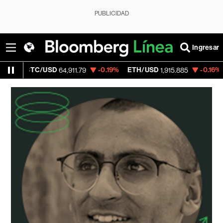
PUBLICIDAD
Ingresar
BTC/USD
-0.19%
ETH/USD
-0.16%
Visa
64,911.79
1,915.885