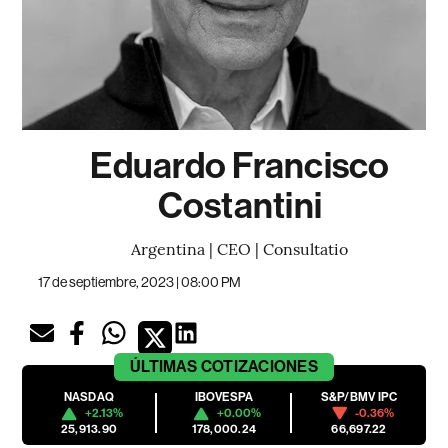
Eduardo Francisco
Costantini
Argentina | CEO | Consultatio
17 de septiembre, 2023 | 08:00 PM
ÚLTIMAS
COTIZACIONES
NASDAQ
IBOVESPA
S&P/BMV IPC
+2.13%
+0.00%
-0.36%
25,913.90
178,000.24
66,697.22