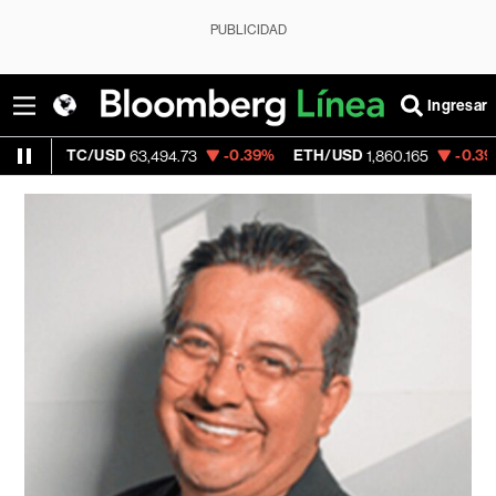
PUBLICIDAD
Ingresar
BTC/USD
-0.39%
ETH/USD
-0.39%
Vi
63,494.73
1,860.165