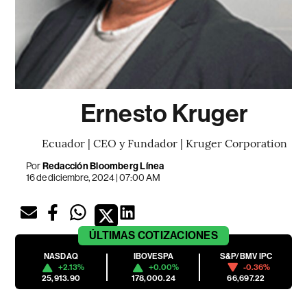
Ernesto Kruger
Ecuador | CEO y Fundador | Kruger Corporation
Por
Redacción Bloomberg Línea
16 de diciembre, 2024 | 07:00 AM
ÚLTIMAS
COTIZACIONES
NASDAQ
IBOVESPA
S&P/BMV IPC
+2.13%
+0.00%
-0.36%
25,913.90
178,000.24
66,697.22