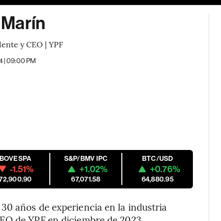
 Marín
dente y CEO | YPF
4 | 09:00 PM
IBOVESPA
S&P/BMV IPC
BTC/USD
-1.51%
+1.02%
+0.76%
172,900.90
67,071.58
64,880.95
30 años de experiencia en la industria
CEO de YPF en diciembre de 2023.