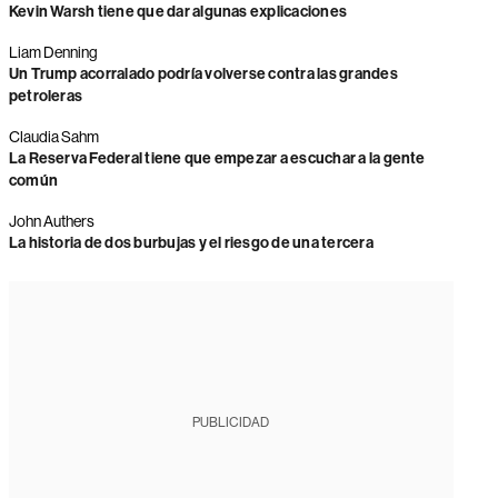
Kevin Warsh tiene que dar algunas explicaciones
Liam Denning
Un Trump acorralado podría volverse contra las grandes
petroleras
Claudia Sahm
La Reserva Federal tiene que empezar a escuchar a la gente
común
John Authers
La historia de dos burbujas y el riesgo de una tercera
PUBLICIDAD