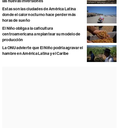
las nuevas inversiones
Estas son las ciudades de América Latina
donde el calor nocturno hace perder más
horas de sueño
El Niño obliga a la caficultura
centroamericana a replantear su modelo de
producción
La ONU advierte que El Niño podría agravar el
hambre en América Latina y el Caribe