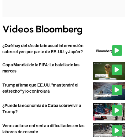
¿Qué hay detrás de la inusual intervención
sobre el yen por parte de EE. UU. y Japón?
Copa Mundial de la FIFA: La batalla de las
marcas
Trump afirma que EE.UU. "mantendrá el
estrecho" y lo controlará
¿Puede la economía de Cuba sobrevivir a
Trump?
Venezuela se enfrenta a dificultades en las
labores de rescate