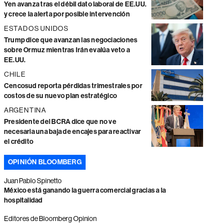
Yen avanza tras el débil dato laboral de EE.UU.
y crece la alerta por posible intervención
ESTADOS UNIDOS
Trump dice que avanzan las negociaciones
sobre Ormuz mientras Irán evalúa veto a
EE.UU.
CHILE
Cencosud reporta pérdidas trimestrales por
costos de su nuevo plan estratégico
ARGENTINA
Presidente del BCRA dice que no ve
necesaria una baja de encajes para reactivar
el crédito
OPINIÓN BLOOMBERG
Juan Pablo Spinetto
México está ganando la guerra comercial gracias a la
hospitalidad
Editores de Bloomberg Opinion