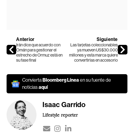
Anterior
Siguiente
Irán dice que acuerdo con
Las tarjetas coleccionables
Omán para gestionar el
ya mueven US$30.000
estrecho de Ormuz está en
millones y esta marca quiere
su fase final
convertirlas en accesorio
Convierta
Bloomberg Línea
en su fuente de
noticias
aquí
Isaac Garrido
Lifestyle reporter