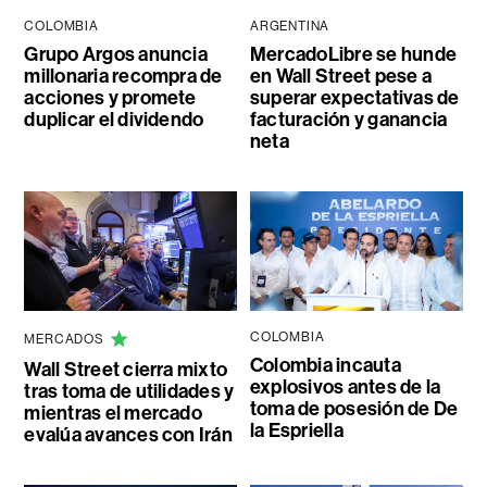
COLOMBIA
ARGENTINA
Grupo Argos anuncia
MercadoLibre se hunde
millonaria recompra de
en Wall Street pese a
acciones y promete
superar expectativas de
duplicar el dividendo
facturación y ganancia
neta
COLOMBIA
MERCADOS
Colombia incauta
Wall Street cierra mixto
explosivos antes de la
tras toma de utilidades y
toma de posesión de De
mientras el mercado
la Espriella
evalúa avances con Irán