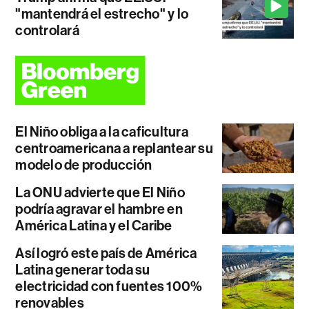
"mantendrá el estrecho" y lo
controlará
El Niño obliga a la caficultura
centroamericana a replantear su
modelo de producción
La ONU advierte que El Niño
podría agravar el hambre en
América Latina y el Caribe
Así logró este país de América
Latina generar toda su
electricidad con fuentes 100%
renovables