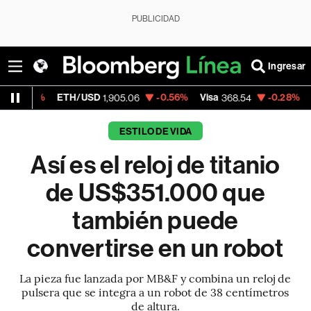
PUBLICIDAD
Ingresar
TH/USD
-0.56%
Visa
-0.28%
MercadoLibre
1,905.06
368.54
ESTILO DE VIDA
Así es el reloj de titanio
de US$351.000 que
también puede
convertirse en un robot
La pieza fue lanzada por MB&F y combina un reloj de
pulsera que se integra a un robot de 38 centímetros
de altura.