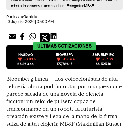
convertirse en un robot.
MB&F creó un reloj que se transforma en un
robot al insertarse en una escultura. Fotografía: MB&F.
Por
Isaac Garrido
13 de junio, 2026 | 07:00 AM
ÚLTIMAS
COTIZACIONES
NASDAQ
IBOVESPA
S&P/BMV IPC
-0.83%
-0.09%
-0.46%
26,363.44
177,726.17
66,525.18
Bloomberg Línea — Los coleccionistas de alta
relojería ahora podrán optar por una pieza que
parece sacada de una novela de ciencia
ficción: un reloj de pulsera capaz de
transformarse en un robot. La futurista
creación existe y llega de la mano de la firma
suiza de alta relojería MB&F (Maximilian Büsser