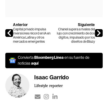
Anterior
Siguiente
Capital privado impulsa
Chanel supera a rivales del
inversiones récord en IA en
lujo con crecimiento de dos
América Latina y otros
dígitos, impulsado por los
mercados emergentes
diseños de Blazy
Convierta
Bloomberg Línea
en su fuente de
noticias
aquí
Isaac Garrido
Lifestyle reporter