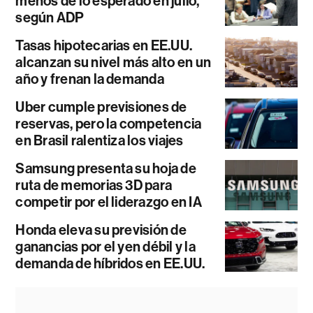
menos de lo esperado en julio,
según ADP
Tasas hipotecarias en EE.UU.
alcanzan su nivel más alto en un
año y frenan la demanda
Uber cumple previsiones de
reservas, pero la competencia
en Brasil ralentiza los viajes
Samsung presenta su hoja de
ruta de memorias 3D para
competir por el liderazgo en IA
Honda eleva su previsión de
ganancias por el yen débil y la
demanda de híbridos en EE.UU.