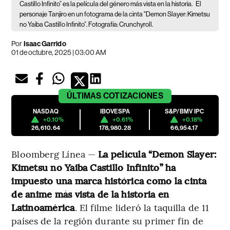
Castillo Infinito” es la película del género más vista en la historia.
El
personaje Tanjiro en un fotograma de la cinta "Demon Slayer: Kimetsu
no Yaiba Castillo Infinito”. Fotografía: Crunchyroll.
Por
Isaac Garrido
01 de octubre, 2025 | 03:00 AM
ÚLTIMAS
COTIZACIONES
NASDAQ
IBOVESPA
S&P/BMV IPC
+0.10%
+0.61%
+0.18%
26,610.64
178,980.28
66,954.17
Bloomberg Línea —
La película “Demon Slayer:
Kimetsu no Yaiba Castillo Infinito” ha
impuesto una marca histórica como la cinta
de anime más vista de la historia en
Latinoamérica
. El filme lideró la taquilla de 11
países de la región durante su primer fin de