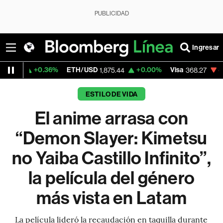
PUBLICIDAD
Ingresar
36%
ETH/USD
+0.00%
Visa
-0.36%
Merca
1,875.44
368.27
ESTILO DE VIDA
El anime arrasa con
“Demon Slayer: Kimetsu
no Yaiba Castillo Infinito”,
la película del género
más vista en Latam
La película lideró la recaudación en taquilla durante