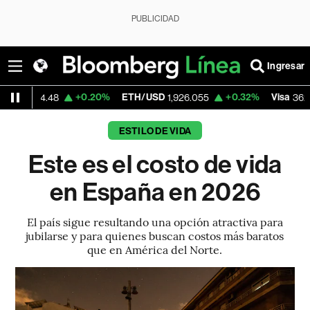
PUBLICIDAD
Ingresar
+0.20%
ETH/USD
+0.32%
Visa
-2.
4.48
1,926.055
362.50
ESTILO DE VIDA
Este es el costo de vida
en España en 2026
El país sigue resultando una opción atractiva para
jubilarse y para quienes buscan costos más baratos
que en América del Norte.