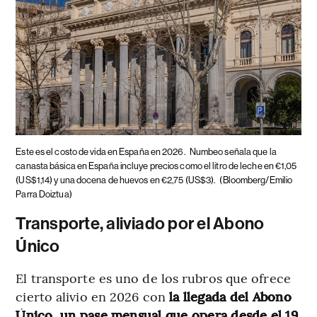
Este es el costo de vida en España en 2026.
Numbeo señala que la
canasta básica en España incluye precios como el litro de leche en €1,05
(US$1,14) y una docena de huevos en €2,75 (US$3).
(Bloomberg/Emilio
Parra Doiztua)
Transporte, aliviado por el Abono
Único
El transporte es uno de los rubros que ofrece
cierto alivio en 2026 con
la llegada del Abono
Único, un pase mensual que opera desde el 19