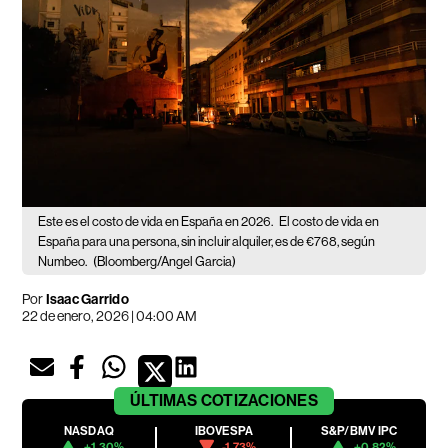
Este es el costo de vida en España en 2026.
El costo de vida en
España para una persona, sin incluir alquiler, es de €768, según
Numbeo.
(Bloomberg/Angel Garcia)
Por
Isaac Garrido
22 de enero, 2026 | 04:00 AM
ÚLTIMAS
COTIZACIONES
NASDAQ
IBOVESPA
S&P/BMV IPC
+1.30%
-1.73%
+0.82%