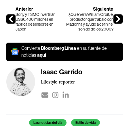
Anterior
Siguiente
Sony y TSMC invertirán
¿Quién era William Orbit, el
US$6.400 millones en
productor que trabajó con
fábrica de sensores en
Madonna y ayudó a definir el
Japón
sonido de los 2000?
Convierta
Bloomberg Línea
en su fuente de
noticias
aquí
Isaac Garrido
Lifestyle reporter
Temas de este artículo
Las noticias del día
Estilo de vida