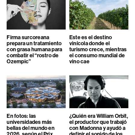
Firma surcoreana
Este es el destino
prepara un tratamiento
vinícola donde el
con grasa humana para
turismo crece, mientras
combatir el “rostro de
el consumo mundial de
Ozempic”
vino cae
En fotos: las
¿Quién era William Orbit,
universidades más
el productor que trabajó
bellas del mundo en
con Madonna y ayudó a
2026, según el Prix
definir el sonido de los