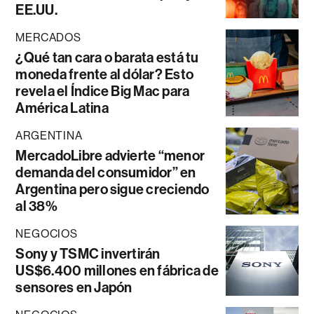
EE.UU.
MERCADOS
¿Qué tan cara o barata está tu
moneda frente al dólar? Esto
revela el Índice Big Mac para
América Latina
ARGENTINA
MercadoLibre advierte “menor
demanda del consumidor” en
Argentina pero sigue creciendo
al 38%
NEGOCIOS
Sony y TSMC invertirán
US$6.400 millones en fábrica de
sensores en Japón