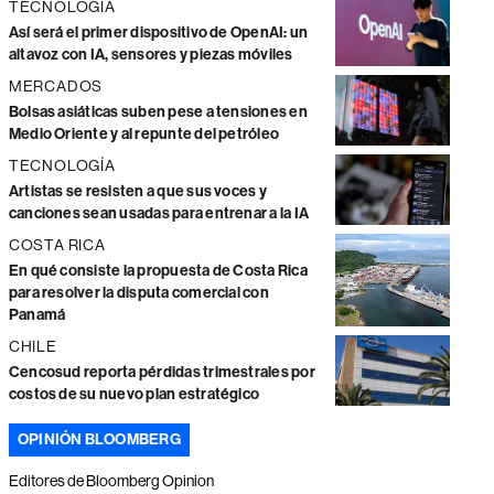
TECNOLOGÍA
Así será el primer dispositivo de OpenAI: un
altavoz con IA, sensores y piezas móviles
MERCADOS
Bolsas asiáticas suben pese a tensiones en
Medio Oriente y al repunte del petróleo
TECNOLOGÍA
Artistas se resisten a que sus voces y
canciones sean usadas para entrenar a la IA
COSTA RICA
En qué consiste la propuesta de Costa Rica
para resolver la disputa comercial con
Panamá
CHILE
Cencosud reporta pérdidas trimestrales por
costos de su nuevo plan estratégico
OPINIÓN BLOOMBERG
Editores de Bloomberg Opinion