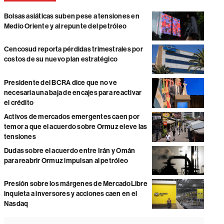
Bolsas asiáticas suben pese a tensiones en
Medio Oriente y al repunte del petróleo
Cencosud reporta pérdidas trimestrales por
costos de su nuevo plan estratégico
Presidente del BCRA dice que no ve
necesaria una baja de encajes para reactivar
el crédito
Activos de mercados emergentes caen por
temor a que el acuerdo sobre Ormuz eleve las
tensiones
Dudas sobre el acuerdo entre Irán y Omán
para reabrir Ormuz impulsan al petróleo
Presión sobre los márgenes de MercadoLibre
inquieta a inversores y acciones caen en el
Nasdaq