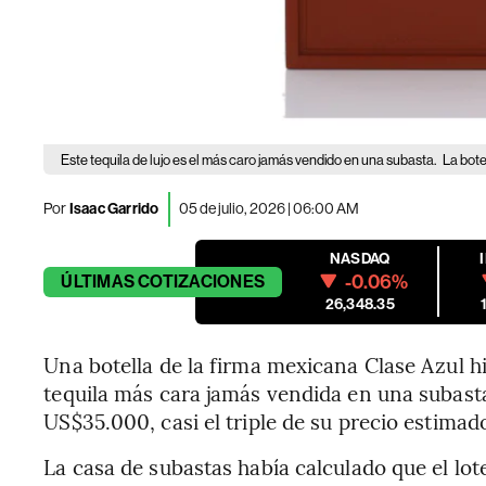
Este tequila de lujo es el más caro jamás vendido en una subasta.
La bote
Por
Isaac Garrido
05 de julio, 2026 | 06:00 AM
NASDAQ
-0.06%
ÚLTIMAS
COTIZACIONES
26,348.35
Una botella de la firma mexicana Clase Azul hiz
tequila más cara jamás vendida en una subasta
US$35.000, casi el triple de su precio estimad
La casa de subastas había calculado que el lo