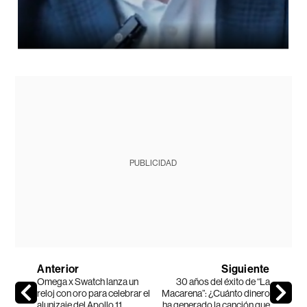
PUBLICIDAD
Anterior
Siguiente
Omega x Swatch lanza un
30 años del éxito de “La
reloj con oro para celebrar el
Macarena”: ¿Cuánto dinero
alunizaje del Apollo 11
ha generado la canción que