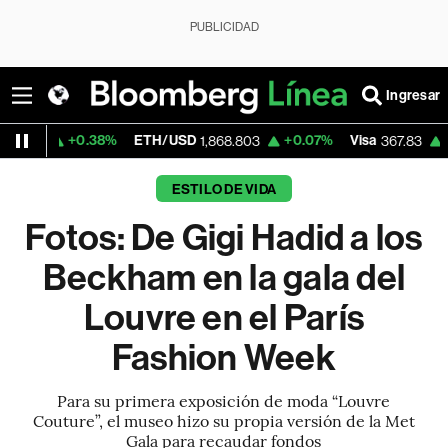
PUBLICIDAD
Ingresar
38%
ETH/USD
+0.07%
Visa
+0.59%
Merc
1,868.803
367.83
ESTILO DE VIDA
Fotos: De Gigi Hadid a los
Beckham en la gala del
Louvre en el París
Fashion Week
Para su primera exposición de moda “Louvre
Couture”, el museo hizo su propia versión de la Met
Gala para recaudar fondos