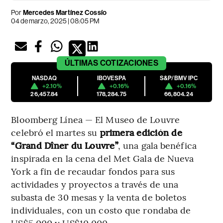
Por
Mercedes Martínez Cossío
04 de marzo, 2025 | 08:05 PM
ÚLTIMAS
COTIZACIONES
NASDAQ
IBOVESPA
S&P/BMV IPC
+2.10%
+0.16%
+0.16%
26,457.84
178,284.75
66,804.24
Bloomberg Línea — El Museo de Louvre
celebró el martes su
primera edición de
“Grand Dîner du Louvre”
, una gala benéfica
inspirada en la cena del Met Gala de Nueva
York a fin de recaudar fondos para sus
actividades y proyectos a través de una
subasta de 30 mesas y la venta de boletos
individuales, con un costo que rondaba de
US$5,000 y US$10,000.