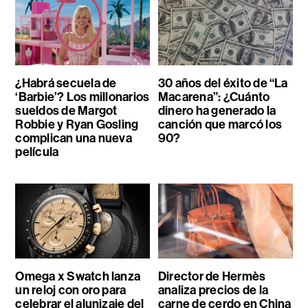
¿Habrá secuela de
30 años del éxito de “La
‘Barbie’? Los millonarios
Macarena”: ¿Cuánto
sueldos de Margot
dinero ha generado la
Robbie y Ryan Gosling
canción que marcó los
complican una nueva
90?
película
Omega x Swatch lanza
Director de Hermès
un reloj con oro para
analiza precios de la
celebrar el alunizaje del
carne de cerdo en China