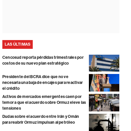
LAS ÚLTIMAS
Cencosud reporta pérdidas trimestrales por
costos de su nuevo plan estratégico
Presidente del BCRA dice que no ve
necesaria una baja de encajes para reactivar
el crédito
Activos de mercados emergentes caen por
temor a que el acuerdo sobre Ormuz eleve las
tensiones
Dudas sobre el acuerdo entre Irán y Omán
para reabrir Ormuz impulsan al petróleo