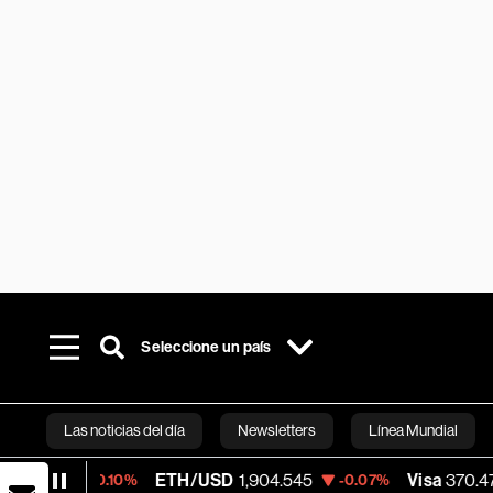
Seleccione un país
Las noticias del día
Newsletters
Línea Mundial
ETH/USD
1,904.545
Visa
370.47
-0.10%
-0.07%
+0.5
Bloomberg 