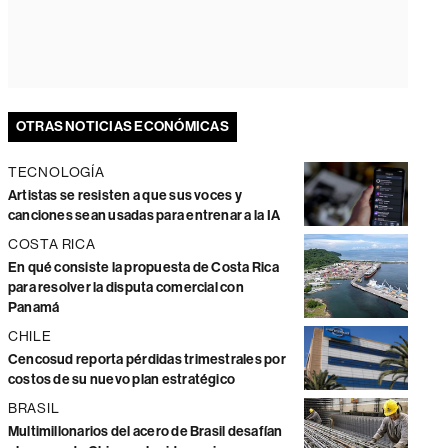
OTRAS NOTICIAS ECONÓMICAS
TECNOLOGÍA
Artistas se resisten a que sus voces y
canciones sean usadas para entrenar a la IA
COSTA RICA
En qué consiste la propuesta de Costa Rica
para resolver la disputa comercial con
Panamá
CHILE
Cencosud reporta pérdidas trimestrales por
costos de su nuevo plan estratégico
BRASIL
Multimillonarios del acero de Brasil desafían