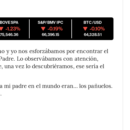
IBOVESPA
S&P/BMV IPC
BTC/USD
-1.23%
-0.19%
-0.10%
175,546.36
66,396.15
64,328.51
 y yo nos esforzábamos por encontrar el
l Padre. Lo observábamos con atención,
, una vez lo descubriéramos, ese sería el
aba mi padre en el mundo eran… los pañuelos.
.