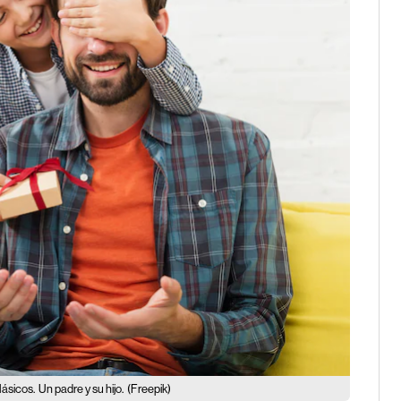
lásicos.
Un padre y su hijo.
(Freepik)