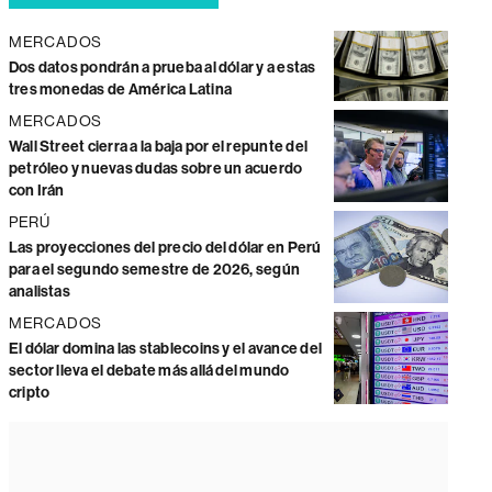
MERCADOS
Dos datos pondrán a prueba al dólar y a estas
tres monedas de América Latina
MERCADOS
Wall Street cierra a la baja por el repunte del
petróleo y nuevas dudas sobre un acuerdo
con Irán
PERÚ
Las proyecciones del precio del dólar en Perú
para el segundo semestre de 2026, según
analistas
MERCADOS
El dólar domina las stablecoins y el avance del
sector lleva el debate más allá del mundo
cripto