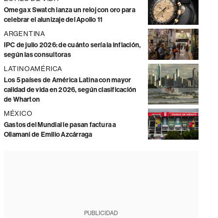
Omega x Swatch lanza un reloj con oro para
celebrar el alunizaje del Apollo 11
ARGENTINA
IPC de julio 2026: de cuánto sería la inflación,
según las consultoras
LATINOAMÉRICA
Los 5 países de América Latina con mayor
calidad de vida en 2026, según clasificación
de Wharton
MÉXICO
Gastos del Mundial le pasan factura a
Ollamani de Emilio Azcárraga
PUBLICIDAD