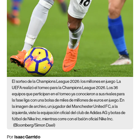
El sorteo de la Champions League 2026: los millones en juego
La
UEFA realizó el torneo para la Champions League 2026. Los 36
equipos que participan en el torneo ya conocieron a sus rivales para
la fase liga con una bolsa de miles de millones de euros en juego. En
la imagen de archivo, un jugador del Manchester United FC, a la
izquierda, viste la equipación oficial del club de Adidas AG y botas de
fútbol de Nike Inc. mientras corre con el balón oficial Nike Inc.
(Bloomberg/Simon Dael)
Por
Isaac Garrido