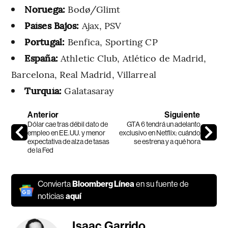
Noruega:
Bodø/Glimt
Países Bajos:
Ajax, PSV
Portugal:
Benfica, Sporting CP
España:
Athletic Club, Atlético de Madrid,
Barcelona, Real Madrid, Villarreal
Turquía:
Galatasaray
Anterior
Siguiente
Dólar cae tras débil dato de
GTA 6 tendrá un adelanto
empleo en EE.UU. y menor
exclusivo en Netflix: cuándo
expectativa de alza de tasas
se estrena y a qué hora
de la Fed
Convierta
Bloomberg Línea
en su fuente de
noticias
aquí
Isaac Garrido