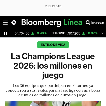
PUBLICIDAD
Ingresar
+0.48%
ETH/USD
+0.07%
Visa
64,704.86
1,907.205
364.05
ESTILO DE VIDA
La Champions League
2026: los millones en
juego
Los 36 equipos que participan en el torneo ya
conocieron a sus rivales para la fase liga con una bolsa
de miles de millones de euros en juego.