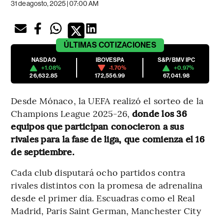
31 de agosto, 2025 | 07:00 AM
ÚLTIMAS
COTIZACIONES
NASDAQ
IBOVESPA
S&P/BMV IPC
+1.08%
-1.70%
+0.97%
26,632.85
172,556.99
67,041.98
Desde Mónaco, la UEFA realizó el sorteo de la
Champions League 2025-26,
donde los 36
equipos que participan conocieron a sus
rivales para la fase de liga, que comienza el 16
de septiembre.
Cada club disputará ocho partidos contra
rivales distintos con la promesa de adrenalina
desde el primer día. Escuadras como el Real
Madrid, Paris Saint German, Manchester City