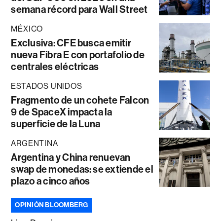
semana récord para Wall Street
MÉXICO
Exclusiva: CFE busca emitir
nueva Fibra E con portafolio de
centrales eléctricas
ESTADOS UNIDOS
Fragmento de un cohete Falcon
9 de SpaceX impacta la
superficie de la Luna
ARGENTINA
Argentina y China renuevan
swap de monedas: se extiende el
plazo a cinco años
OPINIÓN BLOOMBERG