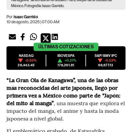
México. Fotografía: Isaac Garrido.
Por
Isaac Garrido
10 de agosto, 2025 | 07:00 AM
ÚLTIMAS
COTIZACIONES
NASDAQ
IBOVESPA
S&P/BMV IPC
-0.53%
+0.21%
-0.23%
26,443.45
178,261.81
66,677.13
“La Gran Ola de Kanagawa”, una de las obras
más reconocidas del arte japonés, llegó por
primera vez a México como parte de “Japón:
del mito al manga”
, una muestra que explora el
impacto del manga, el anime y hasta la moda
japonesa a nivel global.
El emblemático grabado, de Katsushika