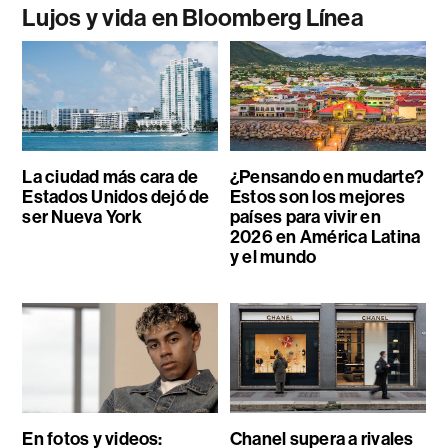
Lujos y vida en Bloomberg Línea
La ciudad más cara de
¿Pensando en mudarte?
Estados Unidos dejó de
Estos son los mejores
ser Nueva York
países para vivir en
2026 en América Latina
y el mundo
En fotos y videos:
Chanel supera a rivales