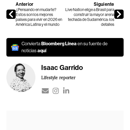
Anterior
Siguiente
¿Pensando en mudarte?
Live Nation elige a Brasil para
Estos son los mejores
construir la mayor arena
países para vivir en 2026 en
techada de Sudamérica: los
América Latina y el mundo
detalles
Convierta
Bloomberg Línea
en su fuente de
noticias
aquí
Isaac Garrido
Lifestyle reporter