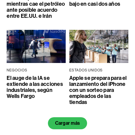
mientras cae el petróleo
bajo en casi dos años
ante posible acuerdo
entre EE.UU. e Irán
NEGOCIOS
ESTADOS UNIDOS
El auge de la IA se
Apple se prepara para el
extiende a las acciones
lanzamiento del iPhone
industriales, según
con un sorteo para
Wells Fargo
empleados de las
tiendas
Cargar más