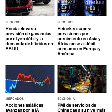
NEGOCIOS
NEGOCIOS
Honda eleva su
Heineken supera
previsión de ganancias
previsiones por
por el yen débil y la
crecimiento en Asia y
demanda de híbridos en
África pese al débil
EE.UU.
consumo en Europa y
América
MERCADOS
ECONOMÍA
Acciones asiáticas
PMI de servicios de
avanzan por la IA
China cae a su nivel más