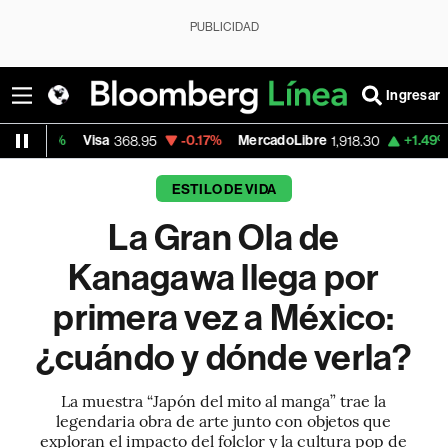
PUBLICIDAD
Ingresar
sa
-0.17%
MercadoLibre
+1.49%
Banco de Bo
368.95
1,918.30
ESTILO DE VIDA
La Gran Ola de
Kanagawa llega por
primera vez a México:
¿cuándo y dónde verla?
La muestra “Japón del mito al manga” trae la
legendaria obra de arte junto con objetos que
exploran el impacto del folclor y la cultura pop de