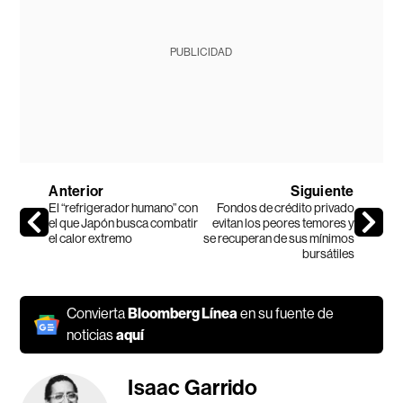
PUBLICIDAD
Anterior
Siguiente
El “refrigerador humano” con
Fondos de crédito privado
el que Japón busca combatir
evitan los peores temores y
el calor extremo
se recuperan de sus mínimos
bursátiles
Convierta
Bloomberg Línea
en su fuente de
noticias
aquí
Isaac Garrido