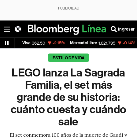
PUBLICIDAD
Ingresar
sa
-2.15%
MercadoLibre
-0.14%
Banco de Bo
362.50
1,821.795
ESTILO DE VIDA
LEGO lanza La Sagrada
Familia, el set más
grande de su historia:
cuánto cuesta y cuándo
sale
El set conmemora 100 años de la muerte de Gaudí y