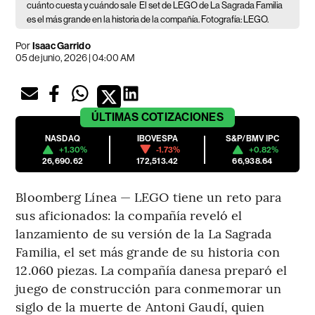
cuánto cuesta y cuándo sale
El set de LEGO de La Sagrada Familia
es el más grande en la historia de la compañía. Fotografía: LEGO.
Por
Isaac Garrido
05 de junio, 2026 | 04:00 AM
ÚLTIMAS
COTIZACIONES
NASDAQ
IBOVESPA
S&P/BMV IPC
+1.30%
-1.73%
+0.82%
26,690.62
172,513.42
66,938.64
Bloomberg Línea — LEGO tiene un reto para
sus aficionados: la compañía reveló el
lanzamiento de su versión de la La Sagrada
Familia, el set más grande de su historia con
12.060 piezas. La compañía danesa preparó el
juego de construcción para conmemorar un
siglo de la muerte de Antoni Gaudí, quien