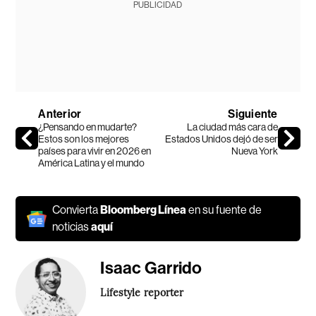
PUBLICIDAD
Anterior
Siguiente
¿Pensando en mudarte?
La ciudad más cara de
Estos son los mejores
Estados Unidos dejó de ser
países para vivir en 2026 en
Nueva York
América Latina y el mundo
Convierta
Bloomberg Línea
en su fuente de
noticias
aquí
Isaac Garrido
Lifestyle reporter