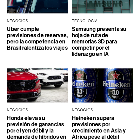
NEGOCIOS
TECNOLOGÍA
Uber cumple
Samsung presenta su
previsiones de reservas,
hoja de ruta de
pero la competencia en
memorias 3D para
Brasil ralentiza los viajes
competir por el
liderazgo en IA
NEGOCIOS
NEGOCIOS
Honda eleva su
Heineken supera
previsión de ganancias
previsiones por
por el yen débil y la
crecimiento en Asia y
demanda de híbridos en
África pese al débil