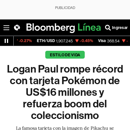
PUBLICIDAD
Ingresar
27%
ETH/USD
-0.45%
Visa
-0.28%
Merca
1,907.245
368.54
ESTILO DE VIDA
Logan Paul rompe récord
con tarjeta Pokémon de
US$16 millones y
refuerza boom del
coleccionismo
La famosa tarjeta con la imagen de Pikachu se