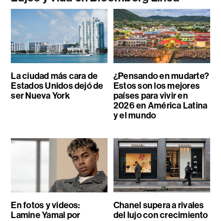
La ciudad más cara de
¿Pensando en mudarte?
Estados Unidos dejó de
Estos son los mejores
ser Nueva York
países para vivir en
2026 en América Latina
y el mundo
En fotos y videos:
Chanel supera a rivales
Lamine Yamal por
del lujo con crecimiento