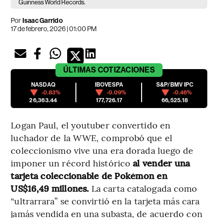
Guinness World Records.
Por
Isaac Garrido
17 de febrero, 2026 | 01:00 PM
ÚLTIMAS
COTIZACIONES
NASDAQ
IBOVESPA
S&P/BMV IPC
-0.83%
-0.09%
-0.46%
26,363.44
177,726.17
66,525.18
Logan Paul, el youtuber convertido en
luchador de la WWE, comprobó que el
coleccionismo vive una era dorada luego de
imponer un récord histórico
al vender una
tarjeta coleccionable de Pokémon en
US$16,49 millones.
La carta catalogada como
“ultrarrara” se convirtió en la tarjeta más cara
jamás vendida en una subasta, de acuerdo con