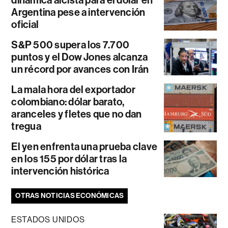
dinámica alcista para el dólar en
Argentina pese a intervención
oficial
S&P 500 supera los 7.700
puntos y el Dow Jones alcanza
un récord por avances con Irán
La mala hora del exportador
colombiano: dólar barato,
aranceles y fletes que no dan
tregua
El yen enfrenta una prueba clave
en los 155 por dólar tras la
intervención histórica
OTRAS NOTICIAS ECONÓMICAS
ESTADOS UNIDOS