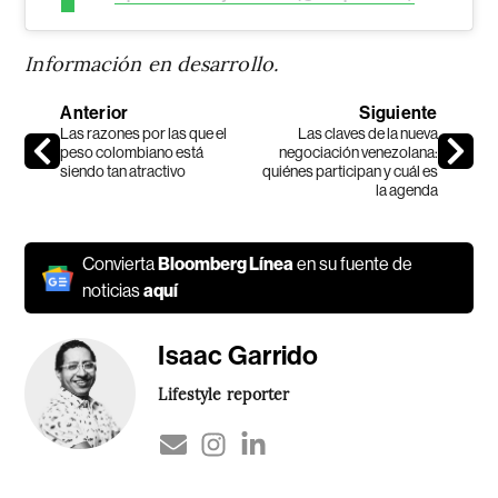
Información en desarrollo.
Anterior
Siguiente
Las razones por las que el
Las claves de la nueva
peso colombiano está
negociación venezolana:
siendo tan atractivo
quiénes participan y cuál es
la agenda
Convierta
Bloomberg Línea
en su fuente de
noticias
aquí
Isaac Garrido
Lifestyle reporter