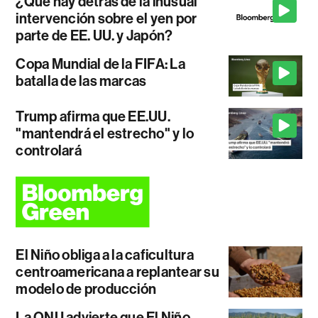
¿Qué hay detrás de la inusual
intervención sobre el yen por
parte de EE. UU. y Japón?
Copa Mundial de la FIFA: La
batalla de las marcas
Trump afirma que EE.UU.
"mantendrá el estrecho" y lo
controlará
El Niño obliga a la caficultura
centroamericana a replantear su
modelo de producción
La ONU advierte que El Niño