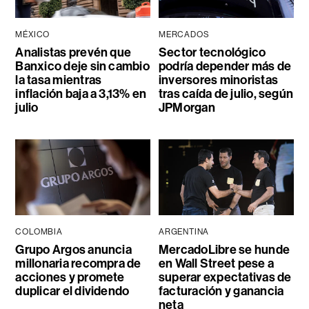
MÉXICO
MERCADOS
Analistas prevén que
Sector tecnológico
Banxico deje sin cambio
podría depender más de
la tasa mientras
inversores minoristas
inflación baja a 3,13% en
tras caída de julio, según
julio
JPMorgan
COLOMBIA
ARGENTINA
Grupo Argos anuncia
MercadoLibre se hunde
millonaria recompra de
en Wall Street pese a
acciones y promete
superar expectativas de
duplicar el dividendo
facturación y ganancia
neta