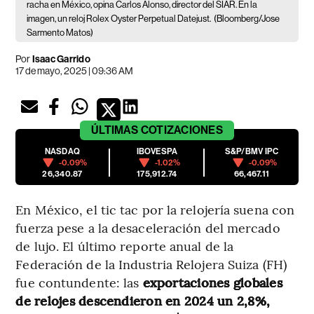
racha en México, opina Carlos Alonso, director del SIAR. En la
imagen, un reloj Rolex Oyster Perpetual Datejust.
(Bloomberg/Jose
Sarmento Matos)
Por
Isaac Garrido
17 de mayo, 2025 | 09:36 AM
ÚLTIMAS
COTIZACIONES
NASDAQ
IBOVESPA
S&P/BMV IPC
-0.09%
-1.02%
-0.09%
26,340.87
175,912.74
66,467.11
En México, el tic tac por la relojería suena con
fuerza pese a la desaceleración del mercado
de lujo. El último reporte anual de la
Federación de la Industria Relojera Suiza (FH)
fue contundente: las
exportaciones globales
de relojes descendieron en 2024 un 2,8%,