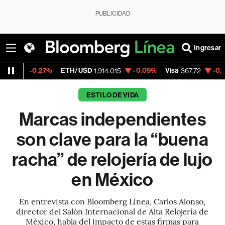
PUBLICIDAD
Ingresar
7%
ETH/USD
-0.09%
Visa
-0.22%
Mercado
1,914.015
367.72
ESTILO DE VIDA
Marcas independientes
son clave para la “buena
racha” de relojería de lujo
en México
En entrevista con Bloomberg Línea, Carlos Alonso,
director del Salón Internacional de Alta Relojería de
México, habla del impacto de estas firmas para