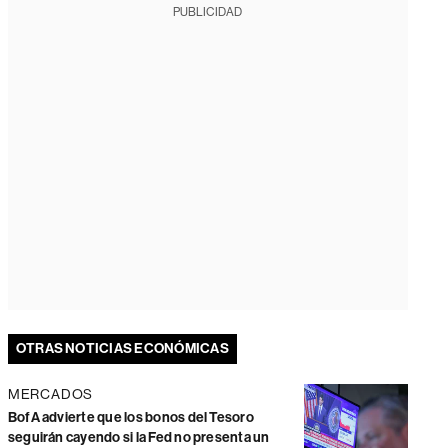
PUBLICIDAD
OTRAS NOTICIAS ECONÓMICAS
MERCADOS
BofA advierte que los bonos del Tesoro
seguirán cayendo si la Fed no presenta un