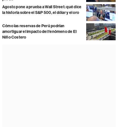
Agosto pone a prueba a Wall Street: qué dice
la historia sobre el S&P 500, el dólar y el oro
Cómo las reservas de Perú podrían
amortiguar el impacto del fenómeno de El
Niño Costero