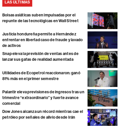
LAS ÚLTIMAS
Bolsas asiáticas suben impulsadas por el
repunte de las tecnológicas en Wall Street
Justicia hondureña permite a Hernández
enfrentar en libertad caso de fraude y lavado
de activos
Snap eleva la previsión de ventas antes de
lanzar sus gafas de realidad aumentada
Utilidades de Ecopetrol reaccionaron: ganó
81% más en el primer semestre
Palantir eleva previsiones de ingresos tras un
trimestre “extraordinario” y fuerte avance
comercial
Dow Jones alcanza un récord mientras cae el
petróleo por señales de alivio desde Irán