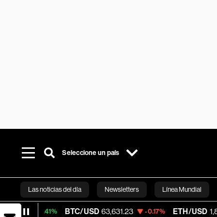
Seleccione un país
Las noticias del día
Newsletters
Línea Mundial
BTC/USD
63,631.23
ETH/USD
1,861.128
+0.41%
-0.17%
Bloomberg 