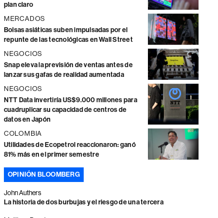
plan claro
MERCADOS
Bolsas asiáticas suben impulsadas por el
repunte de las tecnológicas en Wall Street
NEGOCIOS
Snap eleva la previsión de ventas antes de
lanzar sus gafas de realidad aumentada
NEGOCIOS
NTT Data invertiría US$9.000 millones para
cuadruplicar su capacidad de centros de
datos en Japón
COLOMBIA
Utilidades de Ecopetrol reaccionaron: ganó
81% más en el primer semestre
OPINIÓN BLOOMBERG
John Authers
La historia de dos burbujas y el riesgo de una tercera