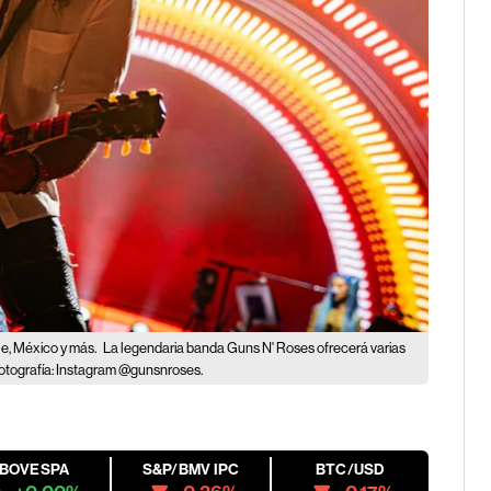
le, México y más.
La legendaria banda Guns N' Roses ofrecerá varias
Fotografía: Instagram @gunsnroses.
IBOVESPA
S&P/BMV IPC
BTC/USD