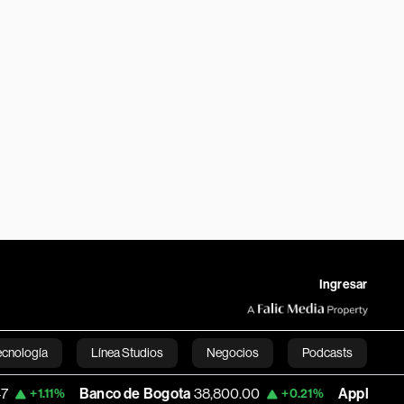
Ingresar
ecnología
Línea Studios
Negocios
Podcasts
Banco de Bogota
38,800.00
Apple
303.27
%
+0.21%
-1.
English