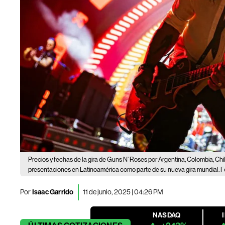
Precios y fechas de la gira de Guns N’ Roses por Argentina, Colombia, Chi
presentaciones en Latinoamérica como parte de su nueva gira mundial. 
Por
Isaac Garrido
11 de junio, 2025 | 04:26 PM
NASDAQ