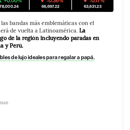
+0.00%
-0.36%
-0.17%
178,000.24
66,697.22
63,631.23
e las bandas más emblemáticas con el
aerá de vuelta a Latinoamérica.
La
rgo de la región incluyendo paradas en
a y Perú.
bles de lujo ideales para regalar a papá
.
IDAD