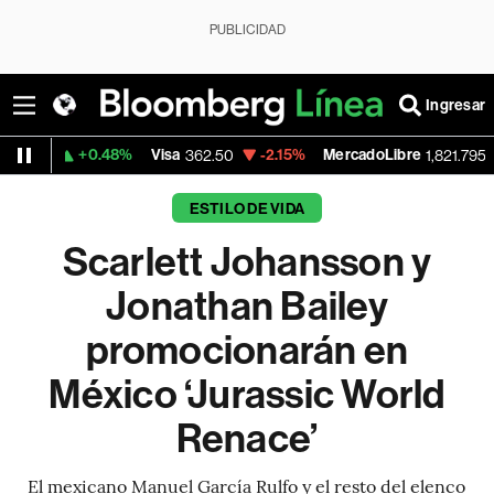
PUBLICIDAD
Ingresar
0.48%
Visa
-2.15%
MercadoLibre
-0.14%
B
362.50
1,821.795
ESTILO DE VIDA
Scarlett Johansson y
Jonathan Bailey
promocionarán en
México ‘Jurassic World
Renace’
El mexicano Manuel García Rulfo y el resto del elenco