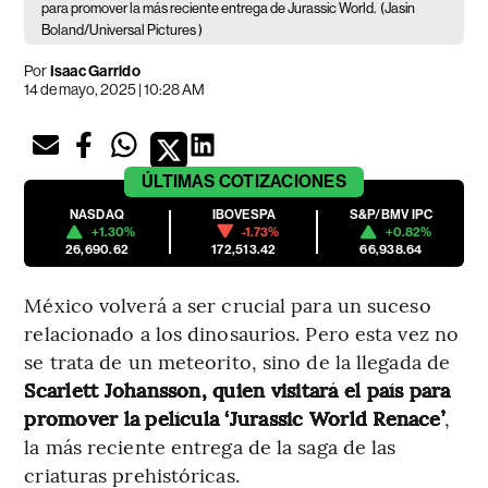
para promover la más reciente entrega de Jurassic World.
(Jasin
Boland/Universal Pictures )
Por
Isaac Garrido
14 de mayo, 2025 | 10:28 AM
ÚLTIMAS
COTIZACIONES
NASDAQ
IBOVESPA
S&P/BMV IPC
+1.30%
-1.73%
+0.82%
26,690.62
172,513.42
66,938.64
México volverá a ser crucial para un suceso
relacionado a los dinosaurios. Pero esta vez no
se trata de un meteorito, sino de la llegada de
Scarlett Johansson, quien visitará el país para
promover la película ‘Jurassic World Renace’
,
la más reciente entrega de la saga de las
criaturas prehistóricas.