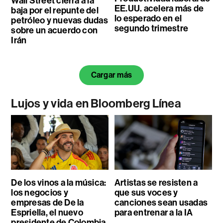
Wall Street cierra a la
EE.UU. acelera más de
baja por el repunte del
lo esperado en el
petróleo y nuevas dudas
segundo trimestre
sobre un acuerdo con
Irán
Cargar más
Lujos y vida en Bloomberg Línea
De los vinos a la música:
Artistas se resisten a
los negocios y
que sus voces y
empresas de De la
canciones sean usadas
Espriella, el nuevo
para entrenar a la IA
presidente de Colombia