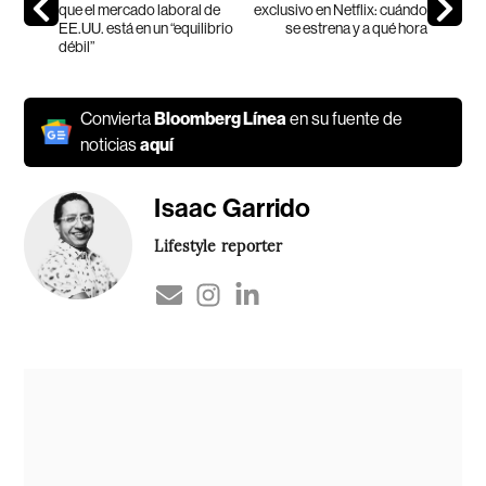
que el mercado laboral de
exclusivo en Netflix: cuándo
EE.UU. está en un “equilibrio
se estrena y a qué hora
débil”
Convierta
Bloomberg Línea
en su fuente de
noticias
aquí
Isaac Garrido
Lifestyle reporter