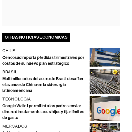
OTRAS NOTICIAS ECONÓMICAS
CHILE
Cencosud reporta pérdidas trimestrales por
costos de su nuevo plan estratégico
BRASIL
Multimillonarios del acero de Brasil desafían
el avance de China en la siderurgia
latinoamericana
TECNOLOGÍA
Google Wallet permitirá a los padres enviar
dinero directamente a sus hijos y fijar límites
de gasto
MERCADOS