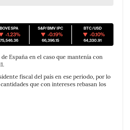
IBOVESPA
S&P/BMV IPC
BTC/USD
-1.23%
-0.19%
-0.10%
175,546.36
66,396.15
64,330.91
al de España en el caso que mantenía con
1.
idente fiscal del país en ese periodo, por lo
 cantidades que con intereses rebasan los