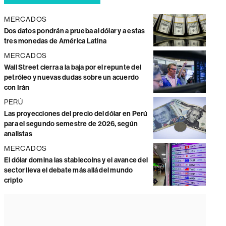
MERCADOS
Dos datos pondrán a prueba al dólar y a estas
tres monedas de América Latina
MERCADOS
Wall Street cierra a la baja por el repunte del
petróleo y nuevas dudas sobre un acuerdo
con Irán
PERÚ
Las proyecciones del precio del dólar en Perú
para el segundo semestre de 2026, según
analistas
MERCADOS
El dólar domina las stablecoins y el avance del
sector lleva el debate más allá del mundo
cripto