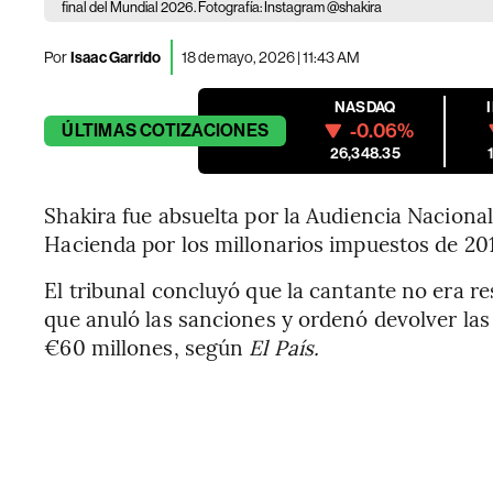
final del Mundial 2026. Fotografía: Instagram @shakira
Por
Isaac Garrido
18 de mayo, 2026 | 11:43 AM
NASDAQ
-0.06%
ÚLTIMAS
COTIZACIONES
26,348.35
Shakira fue absuelta por la Audiencia Nacion
Hacienda por los millonarios impuestos de 201
El tribunal concluyó que la cantante no era res
que anuló las sanciones y ordenó devolver las
€60 millones, según
El País.