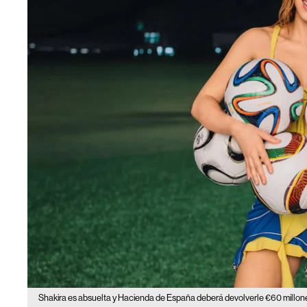
Shakira es absuelta y Hacienda de España deberá devolverle €60 millon