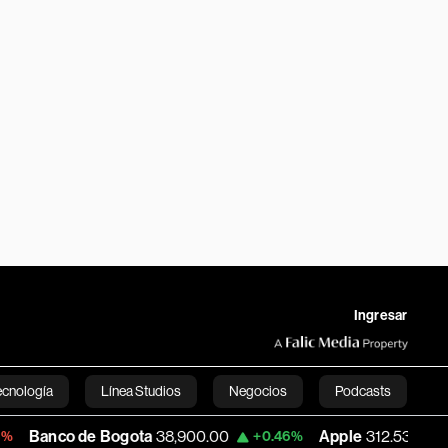
Ingresar
ecnología
Línea Studios
Negocios
Podcasts
de Bogota
38,900.00
Apple
312.53
USD
+0.46%
+0.51%
English