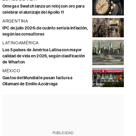
Omega x Swatch lanza un reloj con oro para
celebrar el alunizaje del Apollo 11
ARGENTINA
IPC de julio 2026: de cuánto sería la inflación,
según las consultoras
LATINOAMÉRICA
Los 5 países de América Latina con mayor
calidad de vida en 2026, según clasificación
de Wharton
MÉXICO
Gastos del Mundial le pasan factura a
Ollamani de Emilio Azcárraga
PUBLICIDAD