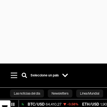
Seleccione un país
Las noticias del día
Newsletters
Línea Mundial
BTC/USD
64,410.27
ETH/USD
1,909.093
.16%
-0.58%
Bloomberg 