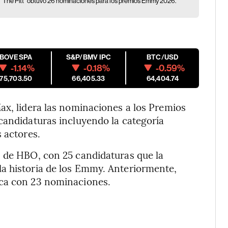
"The Pitt" obtuvo 26 nominaciones para los premios Emmy 2026.
IBOVESPA
S&P/BMV IPC
BTC/USD
-1.14%
-0.18%
-0.59%
175,703.50
66,405.33
64,404.74
ax, lidera las nominaciones a los Premios
candidaturas incluyendo la categoría
 actores.
n de HBO, con 25 candidaturas que la
a historia de los Emmy. Anteriormente,
rca con 23 nominaciones.