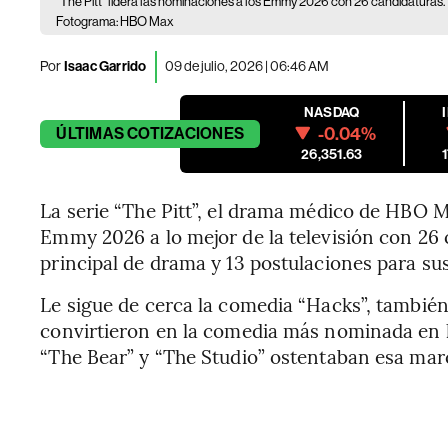
“The Pitt” lidera las nominaciones a los Emmy 2026 con 26 candidaturas.
Fotograma: HBO Max
Por
Isaac Garrido
09 de julio, 2026 | 06:46 AM
NASDAQ
-0.04%
ÚLTIMAS
COTIZACIONES
26,351.63
La serie “The Pitt”, el drama médico de HBO M
Emmy 2026 a lo mejor de la televisión con 26 
principal de drama y 13 postulaciones para sus
Le sigue de cerca la comedia “Hacks”, tambié
convirtieron en la comedia más nominada en l
“The Bear” y “The Studio” ostentaban esa ma