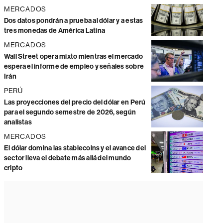
MERCADOS
Dos datos pondrán a prueba al dólar y a estas
tres monedas de América Latina
MERCADOS
Wall Street opera mixto mientras el mercado
espera el informe de empleo y señales sobre
Irán
PERÚ
Las proyecciones del precio del dólar en Perú
para el segundo semestre de 2026, según
analistas
MERCADOS
El dólar domina las stablecoins y el avance del
sector lleva el debate más allá del mundo
cripto