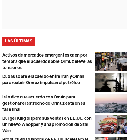
LAS ÚLTIMAS
Activos de mercados emergentes caen por
temor a que el acuerdo sobre Ormuz eleve las
tensiones
Dudas sobre el acuerdo entre Irán y Omán
para reabrir Ormuz impulsan al petróleo
Irán dice que acuerdo con Omán para
gestionar el estrecho de Ormuz está en su
fase final
Burger King dispara sus ventas en EE.UU. con
un nuevo Whopper y una promoción de Star
Wars
Productividad laboral de EE.UU. acelera más