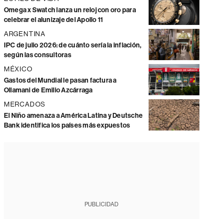
Omega x Swatch lanza un reloj con oro para
celebrar el alunizaje del Apollo 11
ARGENTINA
IPC de julio 2026: de cuánto sería la inflación,
según las consultoras
MÉXICO
Gastos del Mundial le pasan factura a
Ollamani de Emilio Azcárraga
MERCADOS
El Niño amenaza a América Latina y Deutsche
Bank identifica los países más expuestos
PUBLICIDAD