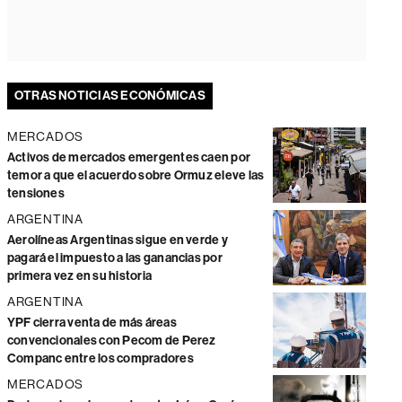
OTRAS NOTICIAS ECONÓMICAS
MERCADOS
Activos de mercados emergentes caen por
temor a que el acuerdo sobre Ormuz eleve las
tensiones
ARGENTINA
Aerolíneas Argentinas sigue en verde y
pagará el impuesto a las ganancias por
primera vez en su historia
ARGENTINA
YPF cierra venta de más áreas
convencionales con Pecom de Perez
Companc entre los compradores
MERCADOS